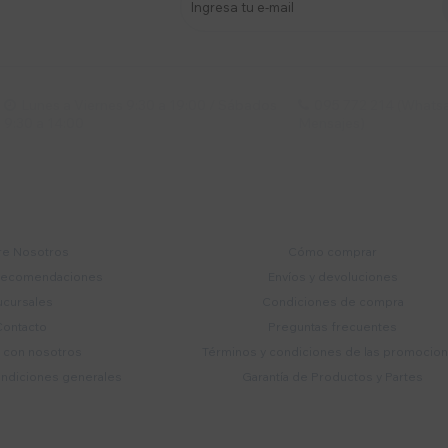
s y más
Lunes a Viernes 9:30 a 19:00 / Sábados
095 772 214 (Whatsa


9:30 a 14:00
Mensajes)
mpresa
Compra
e Nosotros
Cómo comprar
recomendaciones
Envíos y devoluciones
ucursales
Condiciones de compra
Contacto
Preguntas frecuentes
a con nosotros
Términos y condiciones de las promocio
ondiciones generales
Garantía de Productos y Partes