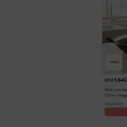
1.84
UYU
Wok con tap
32cm - Neg
Llega hoy