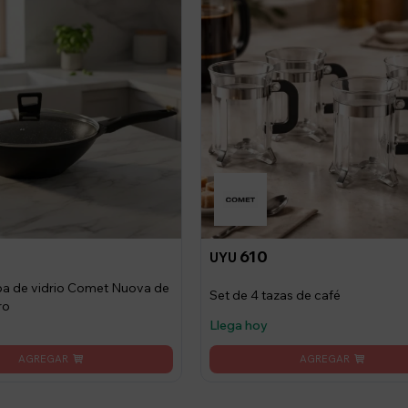
2
610
UYU
a de vidrio Comet Nuova de
Set de 4 tazas de café
ro
Llega hoy