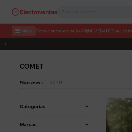

Menú
¡Todo por menos de $499!
¡NOVEDADES!
🔥¡Los 
COMET
Filtrando por:
COMET
Categorías
Marcas