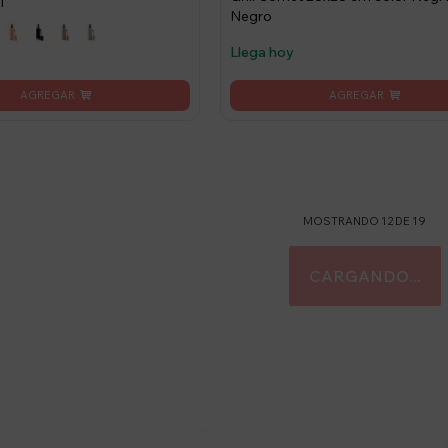
l
Negro
Llega hoy
MOSTRANDO
12
DE
19
stro newsletter