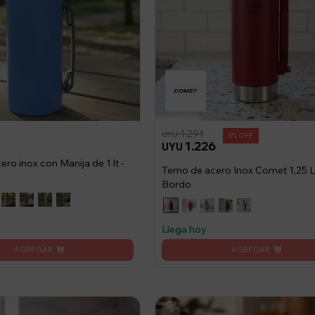
1.291
UYU
5
1.226
UYU
ro inox con Manija de 1 lt -
Temo de acero Inox Comet 1,25 Lt
Bordo
Llega hoy