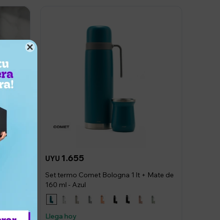

1.655
UYU
Set termo Comet Bologna 1 lt + Mate de
t 4
160 ml - Azul
Llega hoy