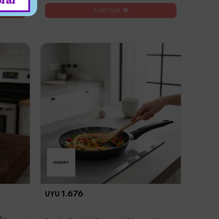
1.676
UYU
 -