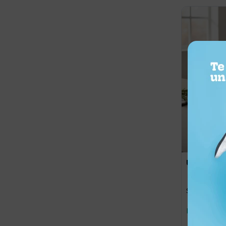
3.221
UYU
Sartén Dobl
Llega hoy