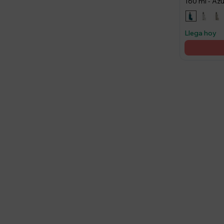
160 ml - Azu
Llega hoy
Suscríbete a nue