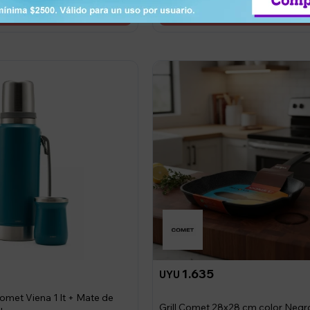
5
1.635
UYU
omet Viena 1 lt + Mate de
Grill Comet 28x28 cm color Negro