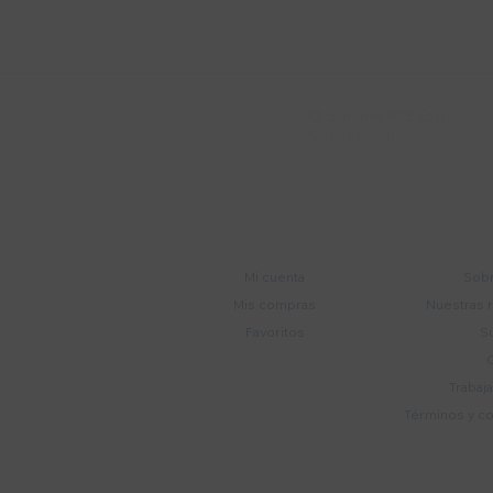
Recibí ofertas, novedade
Soriano 932 Esq.

Convención
Cuenta
E
Mi cuenta
Sobr
Mis compras
Nuestras 
Favoritos
S
Trabaj
Términos y c