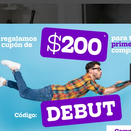
1.537
UYU
Sartén para hamburguesas Come
e grill Comet 36 cm - Negro
moldes - Negro
Llega hoy