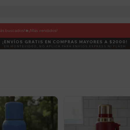
más buscados!🔥
¡Más vendidos!
¡ENVÍOS GRATIS EN COMPRAS MAYORES A $2000!
¡ENVÍOS FLASH! LLEGA EN 2 HORAS
DEBUT
ACTIVÁ E
EN MONTEVIDEO, NO APLICA PARA ENVÍOS EXPRESS NI FLASH
SOLO PARA MONTEVIDEO EN PRODUCTOS SELECCIONADOS