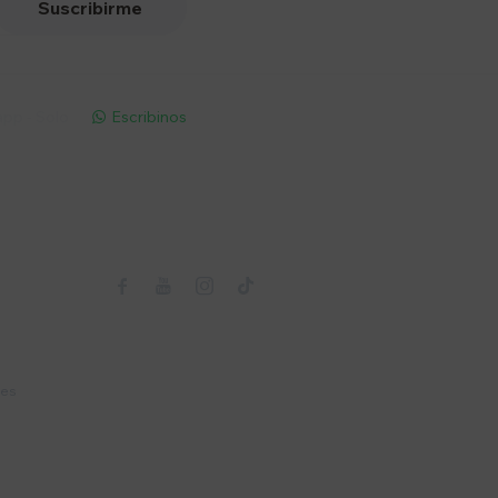
Suscribirme
pp - Solo
Escribinos

Seguinos



nes