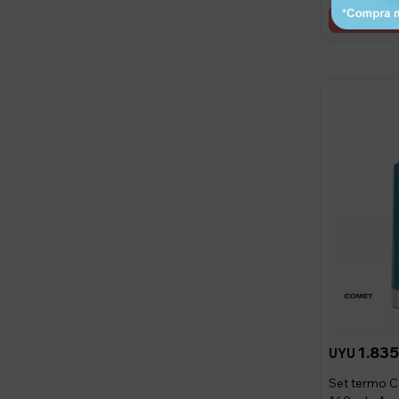
1.83
UYU
Set termo C