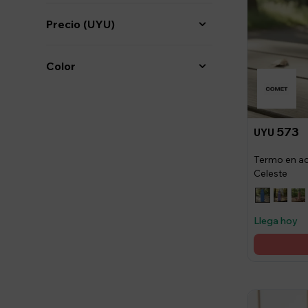
Precio
(UYU)
Color
573
UYU
Termo en ace
Celeste
Llega hoy