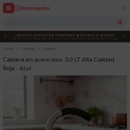


¡ENVÍOS GRATIS EN COMPRAS MAYORES A $2000!
DEBUT
ACTIVÁ EL CÓDIGO
EN MONTEVIDEO, NO APLICA PARA ENVÍOS EXPRESS NI FLASH
Home
Catálogo
Calderas
Caldera en acero inox. 3.0 LT Alta Calidad
Roja - Azul