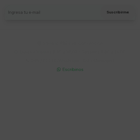
Suscribirme
Soriano 932 Esq. Convención

Lunes a Viernes 9:30 a 19:00 / Sábados 9:30 a 14:00

095 772 214 (Whatsapp - Solo Mensajes)

Escribinos

Cuenta
Empresa
Compra
Seguinos