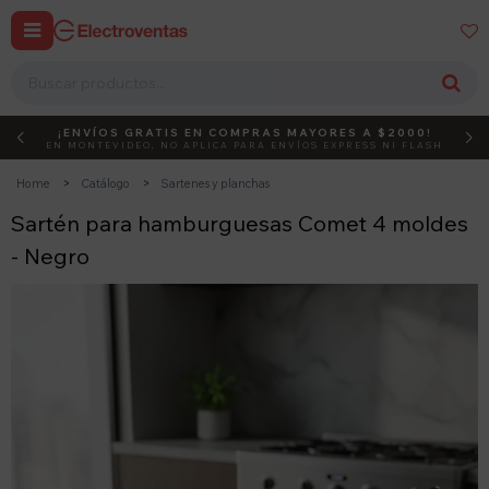


¡ENVÍOS GRATIS EN COMPRAS MAYORES A $2000!
DEBUT
ACTIVÁ EL CÓDIGO
EN MONTEVIDEO, NO APLICA PARA ENVÍOS EXPRESS NI FLASH
Home
Catálogo
Sartenes y planchas
Sartén para hamburguesas Comet 4 moldes
- Negro