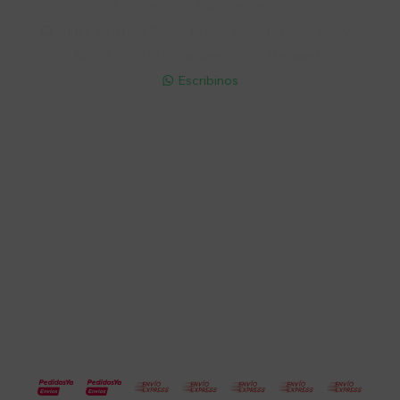
Soriano 932 Esq. Convención

Lunes a Viernes 9:30 a 19:00 / Sábados 9:30 a 14:00

095 772 214 (Whatsapp - Solo Mensajes)

Escribinos

Cuenta
Empresa
Compra
Seguinos