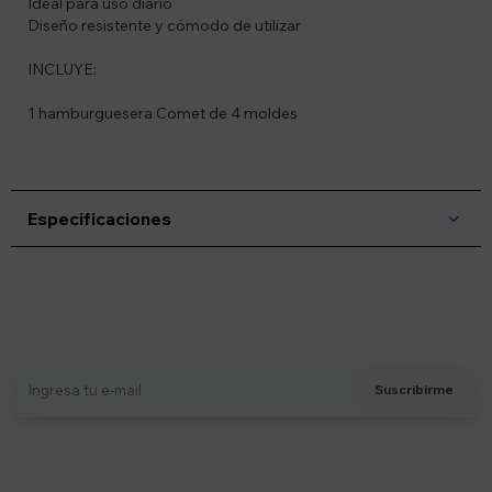
Ideal para uso diario
Diseño resistente y cómodo de utilizar
INCLUYE:
1 hamburguesera Comet de 4 moldes
Especificaciones
Suscríbete a nuestro newsletter
Recibí ofertas, novedades y más
Suscribirme