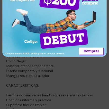
CÓDIGO: ARYEC55522
DESCRIPCIÓN DEL PRODUCTO:
Hamburguesera Comet con 4 moldes, ideal para preparar
hamburguesas de forma práctica y uniforme. Su diseño
antiadherente permite una cocción pareja y facilita la
manipulación de los alimentos.
ESPECIFICACIONES:
Cantidad de moldes: 4
Color: Negro
Material interior antiadherente
Diseño compacto y funcional
Mangos resistentes al calor
CARACTERISTICAS:
Permite cocinar varias hamburguesas al mismo tiempo
Cocción uniforme y práctica
Superficie fácil de limpiar