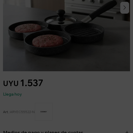
1.537
UYU
Llega hoy
ARYEC55522-N
Medios de pago y planes de cuotas