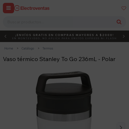


¡ENVÍOS GRATIS EN COMPRAS MAYORES A $2000!
DEBUT
ACTIVÁ EL CÓDIGO
EN MONTEVIDEO, NO APLICA PARA ENVÍOS EXPRESS NI FLASH
Home
Catálogo
Termos
Vaso térmico Stanley To Go 236mL - Polar