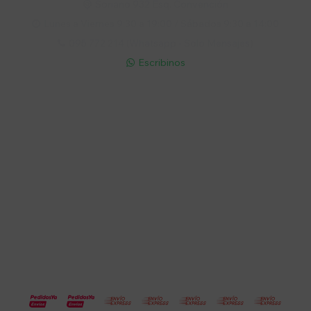
Soriano 932 Esq. Convención

Lunes a Viernes 9:30 a 19:00 / Sábados 9:30 a 14:00

095 772 214 (Whatsapp - Solo Mensajes)

Escribinos

Cuenta
Empresa
Compra
Seguinos