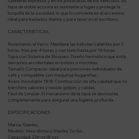
cafeteras espresso y en los posavasos de los vehículos. Su
tapa de doble acciona es resistente a fugas y protege la
boquilla de la suciedad, lo que lo convierte en el accesorio
ideal para traslados diarios o para tener en el escritorio.
CARACTERISTICAS
Aislamiento al Vacío: Mantiene las bebidas calientes por 3
horas, frías por 4 horas y con hielo hasta por 16 horas.
Tapa con Sistema de Bloqueo: Diseño hermético que evita
derrames accidentales en bolsos o mochilas.
Tamaño Compacto: Ideal para porciones individuales de
café y compatible con maquinas hogareñas.
Acero Inoxidable 18/8: Construcción de alta calidad que no
transfiere sabores y resiste golpes y caídas.
Fácil de Limpiar: El mecanismo de la tapa se desmonta
completamente para asegurar una higiene profunda.
ESPECIFICACIONES
Marca: Stanley.
Modelo: Vaso térmico Stanley To Go.
Capacidad: 236 ml (8 oz).