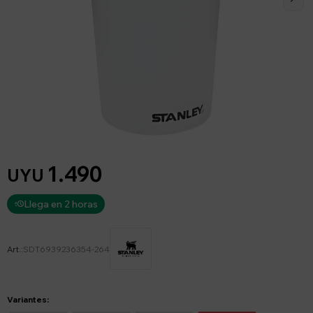
1.490
UYU
Llega en 2 horas
SDT6939236354-264
Variantes: