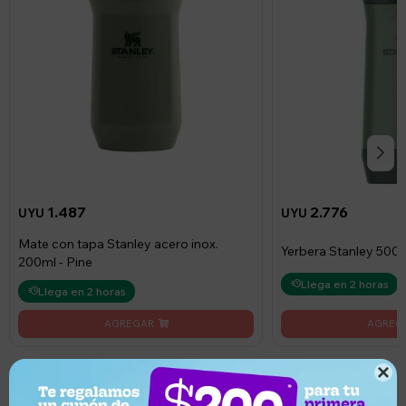
1.487
2.776
UYU
UYU
Mate con tapa Stanley acero inox.
Yerbera Stanley 500g
200ml - Pine
Llega en 2 horas
Llega en 2 horas
