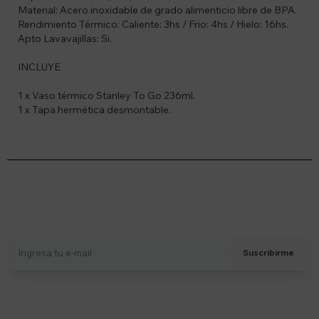
Material: Acero inoxidable de grado alimenticio libre de BPA.
Rendimiento Térmico: Caliente: 3hs / Frio: 4hs / Hielo: 16hs.
Apto Lavavajillas: Si.
INCLUYE
1 x Vaso térmico Stanley To Go 236ml.
1 x Tapa hermética desmontable.
Suscríbete a nuestro newsletter
Recibí ofertas, novedades y más
Suscribirme