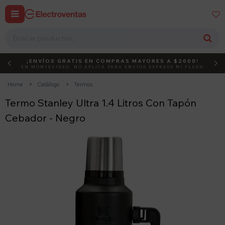


¡ENVÍOS GRATIS EN COMPRAS MAYORES A $2000!
DEBUT
ACTIVÁ EL CÓDIGO
EN MONTEVIDEO, NO APLICA PARA ENVÍOS EXPRESS NI FLASH
Home
Catálogo
Termos
Termo Stanley Ultra 1.4 Litros Con Tapón
Cebador - Negro