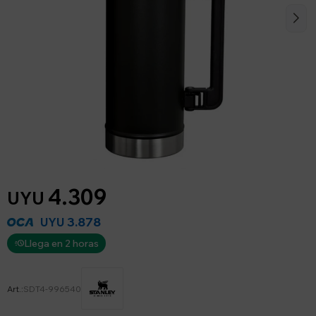
4.309
UYU
3.878
UYU
Llega en 2 horas
SDT4-996540