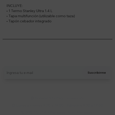
INCLUYE:
• 1 Termo Stanley Ultra 1.4 L
• Tapa multifunción (utilizable como taza)
• Tapón cebador integrado
Suscríbete a nuestro newsletter
Recibí ofertas, novedades y más
Suscribirme
Soriano 932 Esq. Convención

Lunes a Viernes 9:30 a 19:00 / Sábados 9:30 a 14:00

095 772 214 (Whatsapp - Solo Mensajes)
