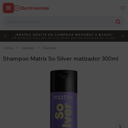


¡ENVÍOS GRATIS EN COMPRAS MAYORES A $2000!
DEBUT
ACTIVÁ EL CÓDIGO
EN MONTEVIDEO, NO APLICA PARA ENVÍOS EXPRESS NI FLASH
Home
Catálogo
Shampoo
Shampoo Matrix So Silver matizador 300ml