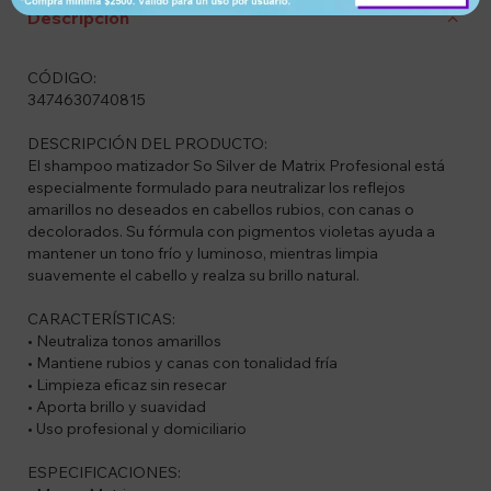
Descripción
CÓDIGO:
3474630740815
DESCRIPCIÓN DEL PRODUCTO:
El shampoo matizador So Silver de Matrix Profesional está
especialmente formulado para neutralizar los reflejos
amarillos no deseados en cabellos rubios, con canas o
decolorados. Su fórmula con pigmentos violetas ayuda a
mantener un tono frío y luminoso, mientras limpia
suavemente el cabello y realza su brillo natural.
CARACTERÍSTICAS:
• Neutraliza tonos amarillos
• Mantiene rubios y canas con tonalidad fría
• Limpieza eficaz sin resecar
• Aporta brillo y suavidad
• Uso profesional y domiciliario
ESPECIFICACIONES: