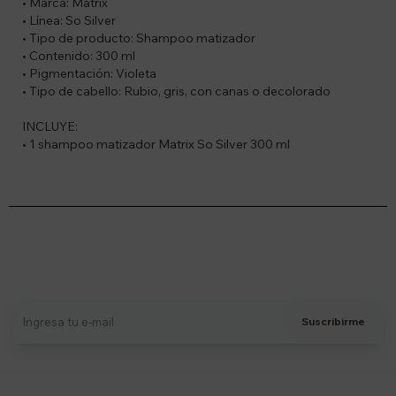
• Marca: Matrix
• Línea: So Silver
• Tipo de producto: Shampoo matizador
• Contenido: 300 ml
• Pigmentación: Violeta
• Tipo de cabello: Rubio, gris, con canas o decolorado
INCLUYE:
• 1 shampoo matizador Matrix So Silver 300 ml
Suscríbete a nuestro newsletter
Recibí ofertas, novedades y más
Suscribirme