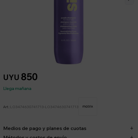
850
UYU
Llega mañana
LO3474630741713-LO3474630741713
Medios de pago y planes de cuotas
Métodos y costos de envío