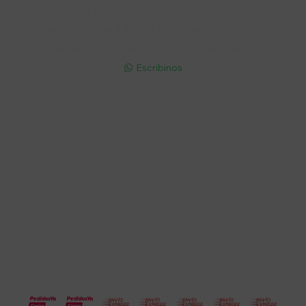
Soriano 932 Esq. Convención

Lunes a Viernes 9:30 a 19:00 / Sábados 9:30 a 14:00

095 772 214 (Whatsapp - Solo Mensajes)

Escribinos

Cuenta
Empresa
Compra
Seguinos