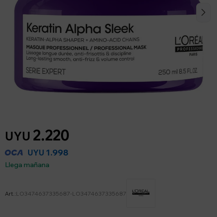
2.220
UYU
1.998
UYU
Llega mañana
LO3474637335687-LO3474637335687