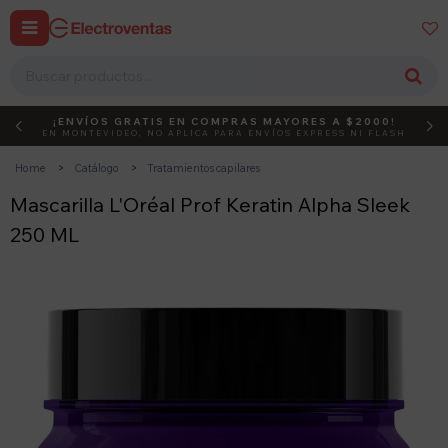


¡ENVÍOS GRATIS EN COMPRAS MAYORES A $2000!
DEBUT
ACTIVÁ EL CÓDIGO
EN MONTEVIDEO, NO APLICA PARA ENVÍOS EXPRESS NI FLASH
Home
Catálogo
Tratamientos capilares
Mascarilla L'Oréal Prof Keratin Alpha Sleek
250 ML