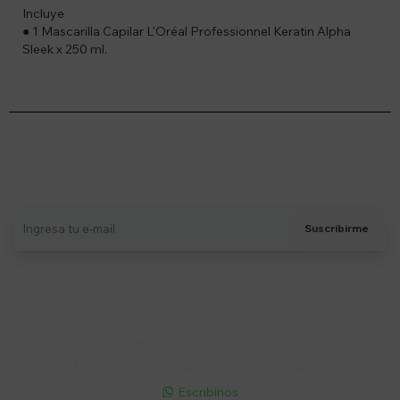
Incluye
● 1 Mascarilla Capilar L'Oréal Professionnel Keratin Alpha
Sleek x 250 ml.
Suscríbete a nuestro newsletter
Recibí ofertas, novedades y más
Suscribirme
Soriano 932 Esq. Convención

Lunes a Viernes 9:30 a 19:00 / Sábados 9:30 a 14:00

095 772 214 (Whatsapp - Solo Mensajes)

Escribinos
