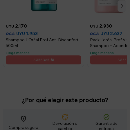
2.170
2.930
UYU
UYU
1.953
2.637
UYU
UYU
Shampoo L'Oréal Prof Anti-Disconfort
Pack L'oréal Prof Vi
500ml
Shampoo + Acondic
Llega mañana
Llega mañana
¿Por qué elegir este producto?
cycle
check_circle
encrypted
Devolución o
Garantía de
Compra segura
cambio
entrega