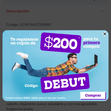
Descripción
Codigo: LO3474637335687
Descripción

Transformá tu rutina de cuidado capilar con la Mascarilla
Keratin Alpha Sleek de L'Oréal Professionnel. Diseñada
especialmente para cabellos con frizz y volumen, su fórmula
profesional ayuda a lograr un efecto de alisado duradero,
aportando suavidad, brillo y un aspecto más disciplinado
desde la primera aplicación.
Gracias a sus ingredientes acondicionadores, nutre
profundamente la fibra capilar, ayudando a controlar el
encrespamiento y facilitando el peinado. Ideal para quienes
buscan un cabello más liso, manejable y con acabado
profesional.
Su fórmula dermatológicamente testeada, libre de
parabenos y sulfatos, brinda un cuidado eficaz sin agredir el
cabello, dejándolo suave, saludable y con una agradable
fragancia neutra.