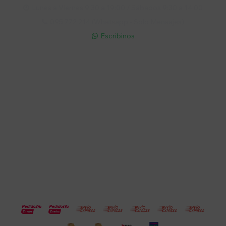
Lunes a Viernes 9:30 a 19:00 / Sábados 9:30 a 14:00

095 772 214 (Whatsapp - Solo Mensajes)

Escribinos

Cuenta
Empresa
Compra
Seguinos