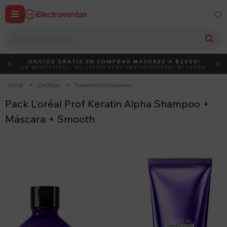


¡ENVÍOS GRATIS EN COMPRAS MAYORES A $2000!
DEBUT
ACTIVÁ EL CÓDIGO
EN MONTEVIDEO, NO APLICA PARA ENVÍOS EXPRESS NI FLASH
Home
Catálogo
Tratamientos capilares
Pack L'oréal Prof Keratin Alpha Shampoo +
Máscara + Smooth