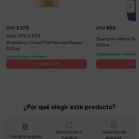
2.170
850
UYU
UYU
1.953
UYU
Shampoo Matrix So S
Shampoo L'Oréal Prof Absolut Repair
300ml
500 ml
Llega pasado mañana
Llega pasado mañana
¿Por qué elegir este producto?
cycle
check_circle
encrypted
Devolución o
Garantía de
Compra segura
cambio
entrega