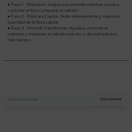
● Paso 1 - Shampoo: Limpia suavemente mientras ayuda a
controlar el frizz y preparar el cabello.
● Paso 2 - Máscara Capilar: Nutre intensamente y mejora la
suavidad de la fibra capilar.
● Paso 3 - Smooth Transformer: Ayuda a controlar el
volumen y mantener el cabello más liso y disciplinado por
más tiempo.
Suscríbete a nuestro newsletter
Recibí ofertas, novedades y más
Suscribirme
Soriano 932 Esq. Convención
