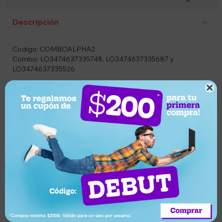
Descripción
Codigo: COMBOALPHA2
Combo: LO3474637335748, LO3474637335687 y
LO3474637335526
Descripción

Lográ un cabello más liso, suave y libre de frizz con el Pack
L'Oréal Professionnel Keratin Alpha Sleek, una rutina
profesional diseñada para transformar la apariencia y textura
del cabello desde el primer uso. Este completo tratamiento
combina Shampoo, Máscara Capilar y Smooth Transformer,
trabajando en conjunto para limpiar, nutrir profundamente y
controlar el volumen, proporcionando un acabado sedoso y
brillante.
Su tecnología enriquecida con queratina ayuda a fortalecer
la fibra capilar, mejorando la manejabilidad y reduciendo el
encrespamiento. Es ideal para cabellos con frizz, rebeldes o
químicamente tratados que buscan un efecto liso duradero y
una apariencia saludable.