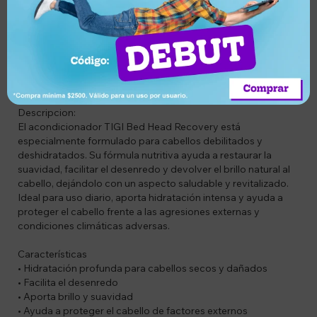
Compra segura
cambio
entrega
Descripción
Codigo: KAL615908432050
Descripcion:
El acondicionador TIGI Bed Head Recovery está
especialmente formulado para cabellos debilitados y
deshidratados. Su fórmula nutritiva ayuda a restaurar la
suavidad, facilitar el desenredo y devolver el brillo natural al
cabello, dejándolo con un aspecto saludable y revitalizado.
Ideal para uso diario, aporta hidratación intensa y ayuda a
proteger el cabello frente a las agresiones externas y
condiciones climáticas adversas.
Características
• Hidratación profunda para cabellos secos y dañados
• Facilita el desenredo
• Aporta brillo y suavidad
• Ayuda a proteger el cabello de factores externos