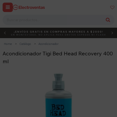


¡ENVÍOS GRATIS EN COMPRAS MAYORES A $2000!
DEBUT
ACTIVÁ EL CÓDIGO
EN MONTEVIDEO, NO APLICA PARA ENVÍOS EXPRESS NI FLASH
Home
Catálogo
Acondicionador
Acondicionador Tigi Bed Head Recovery 400
ml