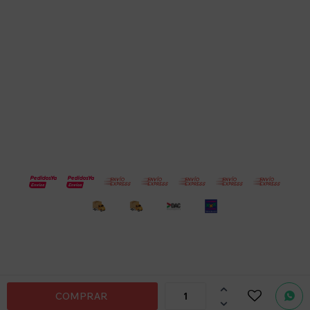
Empresa
Compra
Seguinos
© Copyright 2026 / Electroventas
Por
consultas

COMPRAR
no dudes

en