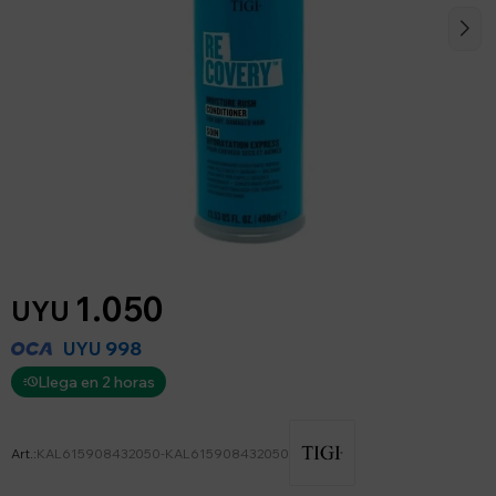
1.050
UYU
998
UYU
Llega en 2 horas
KAL615908432050-KAL615908432050