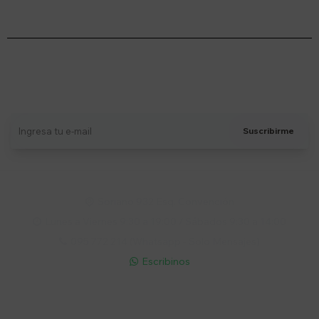
Suscríbete a nuestro newsletter
Recibí ofertas, novedades y más
Suscribirme
Soriano 932 Esq. Convención

Lunes a Viernes 9:30 a 19:00 / Sábados 9:30 a 14:00

095 772 214 (Whatsapp - Solo Mensajes)

Escribinos

Cuenta