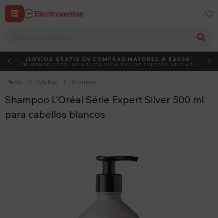


¡ENVÍOS GRATIS EN COMPRAS MAYORES A $2000!
DEBUT
ACTIVÁ EL CÓDIGO
EN MONTEVIDEO, NO APLICA PARA ENVÍOS EXPRESS NI FLASH
Home
Catálogo
Shampoo
Shampoo L’Oréal Série Expert Silver 500 ml
para cabellos blancos