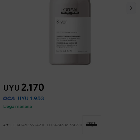
2.170
UYU
1.953
UYU
Llega mañana
LO3474636974290-LO3474636974290