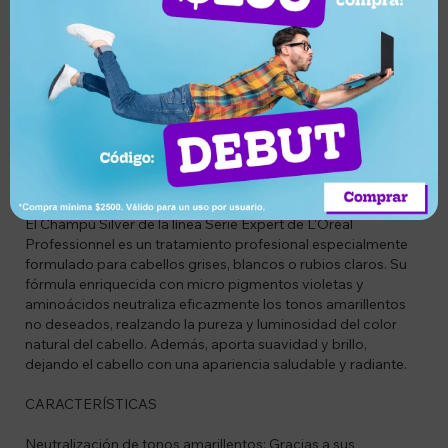
Devolución o
Garantía de
Compra segura
cambio
entrega
Descripción
CÓDIGO:
LO3474636974290
DESCRIPCIÓN
El Champú Silver de la línea Serie Expert de L'Oréal
Professionnel es un tratamiento profesional especialmente
formulado para cabellos grises, blancos o rubios claros. Su
fórmula enriquecida con micro pigmentos violetas y
aminoácidos neutraliza eficazmente los tonos amarillentos
no deseados, realzando la pureza y luminosidad del color
natural del cabello. Además, aporta suavidad y brillo,
dejando el cabello con una apariencia saludable y radiante.
CARACTERÍSTICAS
Neutralización de tonos amarillentos: Gracias a sus