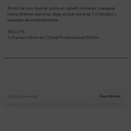
Modo de uso: Aplicar sobre el cabello húmedo, masajear
hasta obtener espuma, dejar actuar durante 1-2 minutos y
enjuagar abundantemente.
INCLUYE
1 Champú Silver de L'Oréal Professionnel 500ml.
Suscríbete a nuestro newsletter
Recibí ofertas, novedades y más
Suscribirme
Soriano 932 Esq. Convención
