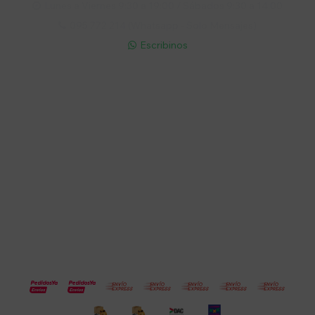
Lunes a Viernes 9:30 a 19:00 / Sábados 9:30 a 14:00

095 772 214 (Whatsapp - Solo Mensajes)

Escribinos

Cuenta
Empresa
Compra
Seguinos