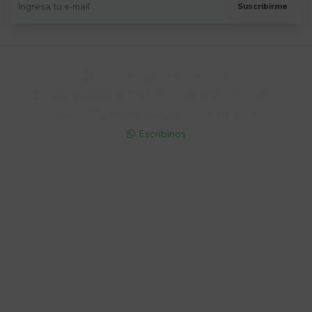
Suscribirme
Soriano 932 Esq. Convención

Lunes a Viernes 9:30 a 19:00 / Sábados 9:30 a 14:00

095 772 214 (Whatsapp - Solo Mensajes)

Escribinos

Cuenta
Empresa
Compra
Seguinos