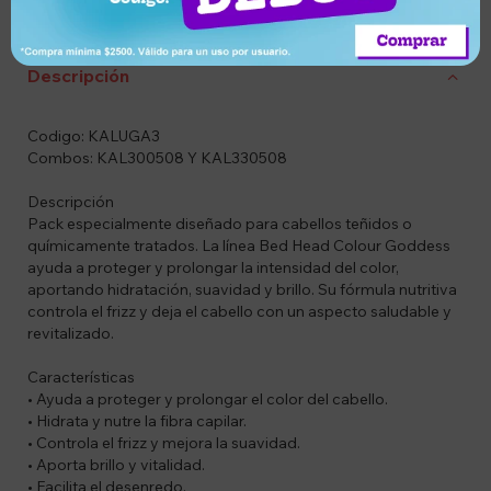
Devolución o
Garantía de
Compra segura
cambio
entrega
Descripción
Codigo: KALUGA3
Combos: KAL300508 Y KAL330508
Descripción
Pack especialmente diseñado para cabellos teñidos o
químicamente tratados. La línea Bed Head Colour Goddess
ayuda a proteger y prolongar la intensidad del color,
aportando hidratación, suavidad y brillo. Su fórmula nutritiva
controla el frizz y deja el cabello con un aspecto saludable y
revitalizado.
Características
• Ayuda a proteger y prolongar el color del cabello.
• Hidrata y nutre la fibra capilar.
• Controla el frizz y mejora la suavidad.
• Aporta brillo y vitalidad.
• Facilita el desenredo.