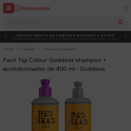


¡ENVÍOS GRATIS EN COMPRAS MAYORES A $2000!
DEBUT
ACTIVÁ EL CÓDIGO
EN MONTEVIDEO, NO APLICA PARA ENVÍOS EXPRESS NI FLASH
Home
Catálogo
Tratamientos capilares
Pack Tigi Colour Goddess shampoo +
acondicionador de 400 ml - Goddess