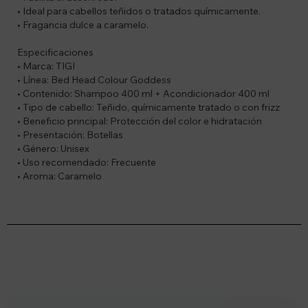
• Ideal para cabellos teñidos o tratados químicamente.
• Fragancia dulce a caramelo.
Especificaciones
• Marca: TIGI
• Línea: Bed Head Colour Goddess
• Contenido: Shampoo 400 ml + Acondicionador 400 ml
• Tipo de cabello: Teñido, químicamente tratado o con frizz
• Beneficio principal: Protección del color e hidratación
• Presentación: Botellas
• Género: Unisex
• Uso recomendado: Frecuente
• Aroma: Caramelo
Suscríbete a nuestro newsletter
Recibí ofertas, novedades y más