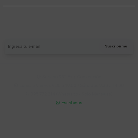
Suscríbete a nuestro newsletter
Recibí ofertas, novedades y más
Suscribirme
Soriano 932 Esq. Convención

Lunes a Viernes 9:30 a 19:00 / Sábados 9:30 a 14:00

095 772 214 (Whatsapp - Solo Mensajes)

Escribinos

Cuenta
Empresa