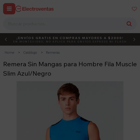


¡ENVÍOS GRATIS EN COMPRAS MAYORES A $2000!
DEBUT
ACTIVÁ EL CÓDIGO
EN MONTEVIDEO, NO APLICA PARA ENVÍOS EXPRESS NI FLASH
Home
Catálogo
Remeras
Remera Sin Mangas para Hombre Fila Muscle
Slim Azul/Negro