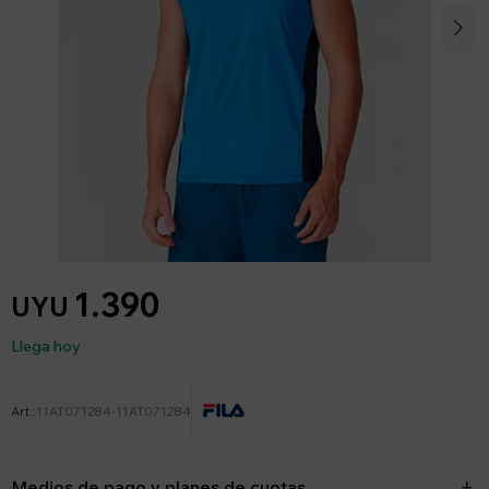
1.390
UYU
Llega hoy
11AT071284-11AT071284
Medios de pago y planes de cuotas