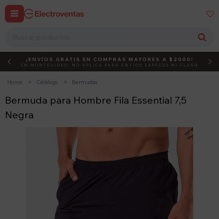


¡ENVÍOS GRATIS EN COMPRAS MAYORES A $2000!
DEBUT
ACTIVÁ EL CÓDIGO
EN MONTEVIDEO, NO APLICA PARA ENVÍOS EXPRESS NI FLASH
Home
Catálogo
Bermudas
Bermuda para Hombre Fila Essential 7,5
Negra