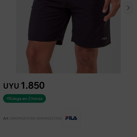
1.850
UYU
Llega en 2 horas
SM090213160-SM090213160