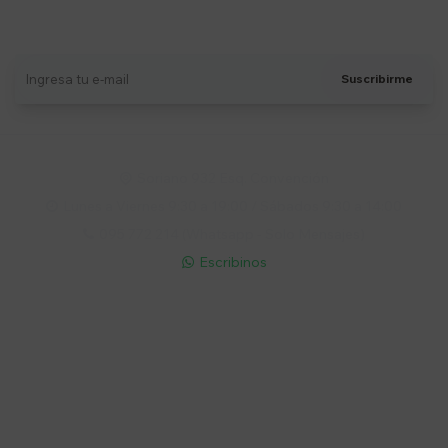
Recibí ofertas, novedades y más
Suscribirme
Soriano 932 Esq. Convención

Lunes a Viernes 9:30 a 19:00 / Sábados 9:30 a 14:00

095 772 214 (Whatsapp - Solo Mensajes)

Escribinos

Cuenta
Empresa
Compra