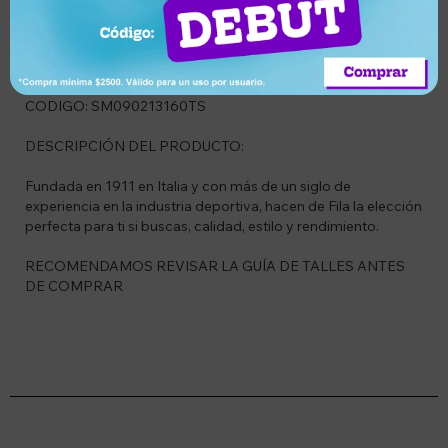
CODIGO: SM090213160TS
DESCRIPCIÓN DEL PRODUCTO:
Fundada en 1911 en Italia y con más de un siglo de
experiencia en la industria deportiva, hacen de Fila la elección
perfecta para ti si buscas, calidad, estilo y rendimiento.
RECOMENDAMOS REVISAR LA GUÍA DE TALLES ANTES
DE COMPRAR
Suscríbete a nuestro newsletter