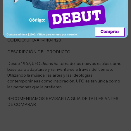
Descripción
CODIGO: UFO-AH-1404428
DESCRIPCIÓN DEL PRODUCTO:
Desde 1967, UFO Jeans ha tomado los nuevos estilos como
base para adaptarse y reinventarse a través del tiempo.
Utilizando la música, las artes y las ideologías
contemporáneas como inspiración, UFO es tan única como
las personas que la prefieren.
RECOMENDAMOS REVISAR LA GUIA DE TALLES ANTES
DE COMPRAR