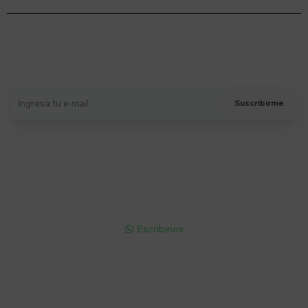
Suscríbete a nuestro newsletter
Recibí ofertas, novedades y más
Suscribirme
Soriano 932 Esq. Convención

Lunes a Viernes 9:30 a 19:00 / Sábados 9:30 a 14:00

095 772 214 (Whatsapp - Solo Mensajes)

Escribinos

Cuenta
Empresa