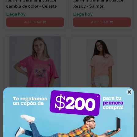
Remera para niña Justice
Remera para niña Justice
cambia de color - Celeste
Ready - Salmón
Llega hoy
Llega hoy

2.235
990
UYU
60
UYU
894
UYU
849
UYU
Remera para niña Justice
cambio de color - Salmón
Camiseta en algodón
estampada UFO Adventure
Llega hoy