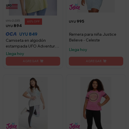
2.235
995
UYU
60
UYU
894
UYU
849
UYU
Remera para niña Justice
Believe - Celeste
Camiseta en algodón
estampada UFO Adventure
Llega hoy
amarilla - Amarillo
Llega hoy