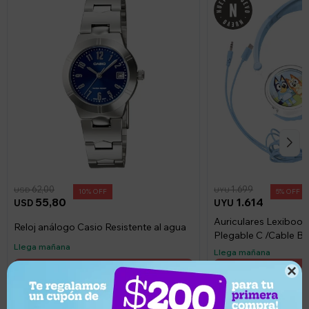
62,00
1.699
USD
UYU
10
5
55,80
1.614
USD
UYU
Auriculares Lexibook
Reloj análogo Casio Resistente al agua
Plegable C /Cable Bl
Llega mañana
Llega mañana
