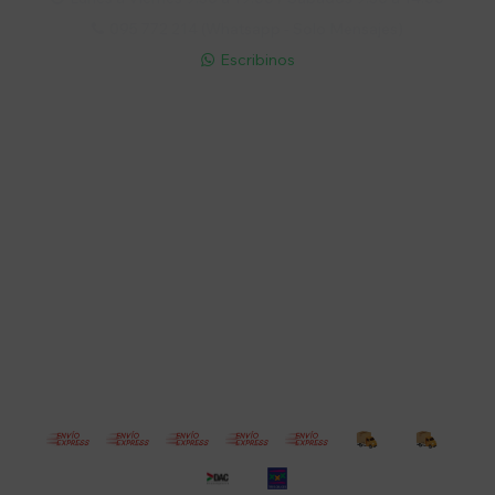
095 772 214 (Whatsapp - Solo Mensajes)

Escribinos

Cuenta
Empresa
Compra
Seguinos