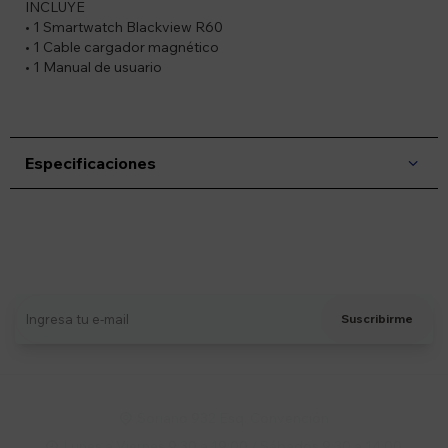
INCLUYE
• 1 Smartwatch Blackview R60
• 1 Cable cargador magnético
• 1 Manual de usuario
Especificaciones
Suscríbete a nuestro newsletter
Recibí ofertas, novedades y más
Suscribirme
Soriano 932 Esq. Convención

Lunes a Viernes 9:30 a 19:00 / Sábados 9:30 a 14:00
