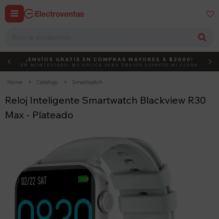


¡ENVÍOS GRATIS EN COMPRAS MAYORES A $2000!
DEBUT
ACTIVÁ EL CÓDIGO
EN MONTEVIDEO, NO APLICA PARA ENVÍOS EXPRESS NI FLASH
Home
Catálogo
Smartwatch
Reloj Inteligente Smartwatch Blackview R30
Max - Plateado