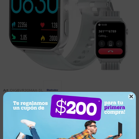
DIGBVR30MAX-SL

Este artículo está agotado.