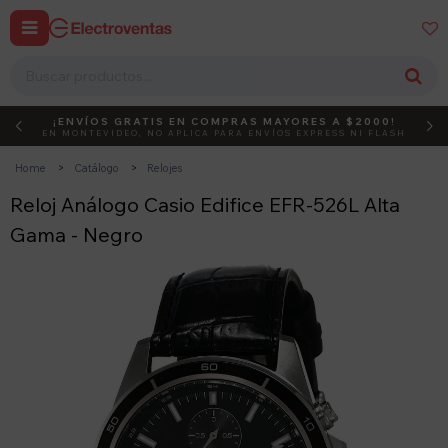


¡ENVÍOS GRATIS EN COMPRAS MAYORES A $2000!
DEBUT
ACTIVÁ EL CÓDIGO
EN MONTEVIDEO, NO APLICA PARA ENVÍOS EXPRESS NI FLASH
Home
Catálogo
Relojes
Reloj Análogo Casio Edifice EFR-526L Alta
Gama - Negro