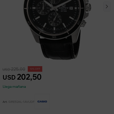
225,00
USD
10
202,50
USD
Llega mañana
SIRE526L-1AVUDF