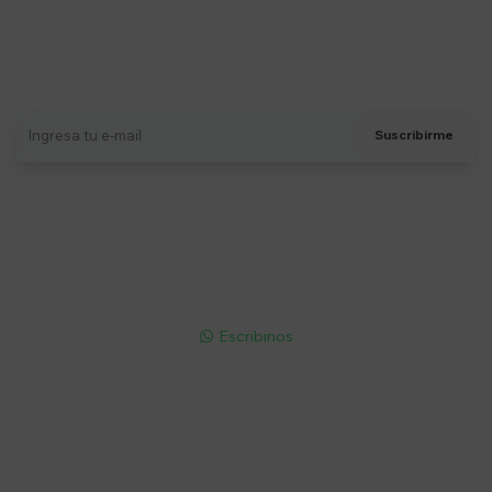
Suscríbete a nuestro newsletter
Recibí ofertas, novedades y más
Suscribirme
Soriano 932 Esq. Convención

Lunes a Viernes 9:30 a 19:00 / Sábados 9:30 a 14:00

095 772 214 (Whatsapp - Solo Mensajes)

Escribinos

Cuenta
Empresa