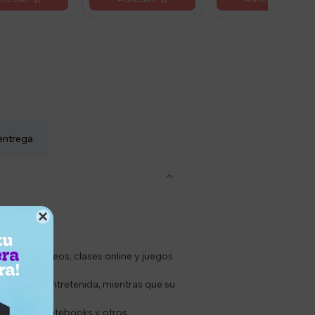
entrega

úsica, videos, clases online y juegos
periencia entretenida, mientras que su
, tablets, notebooks y otros