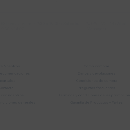
Lunes a Viernes 9:30 a 19:00 / Sábados
095 772 214 (Whatsa


9:30 a 14:00
Mensajes)
mpresa
Compra
e Nosotros
Cómo comprar
recomendaciones
Envíos y devoluciones
ucursales
Condiciones de compra
Contacto
Preguntas frecuentes
a con nosotros
Términos y condiciones de las promocio
ondiciones generales
Garantía de Productos y Partes