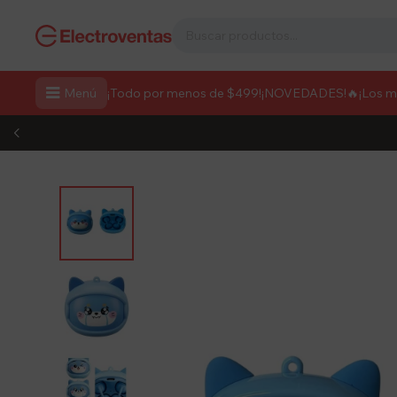

Menú
¡Todo por menos de $499!
¡NOVEDADES!
🔥¡Los 