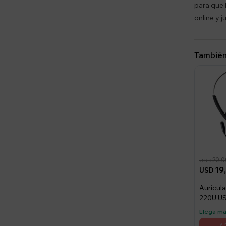
para que 
online y 
También
20,0
USD
19
USD
Auricul
220U US
Sonido
Llega m