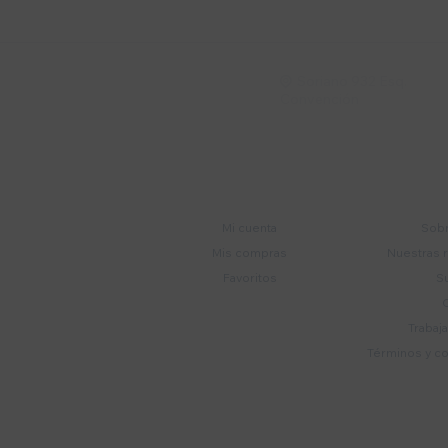
Soriano 932 Esq.

Convención
Cuenta
E
Mi cuenta
Sobr
Mis compras
Nuestras 
Favoritos
S
Trabaj
Términos y c