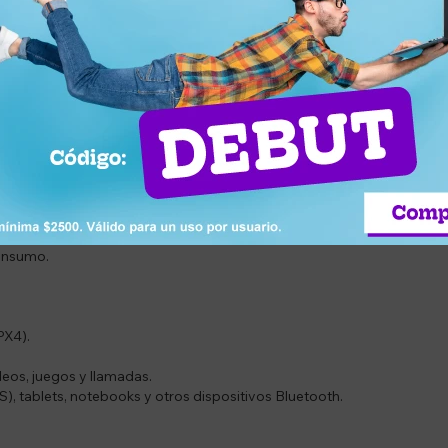
parlantes dinámicos de 12 mm brindan un sonido claro, equilibrado y
a el sudor y las salpicaduras, siendo ideales para el uso diario, tant
rBuds K1 permiten una recarga rápida y sencilla para que los niños p
niños.
l giratoria.
e.
consumo.
PX4).
ideos, juegos y llamadas.
), tablets, notebooks y otros dispositivos Bluetooth.