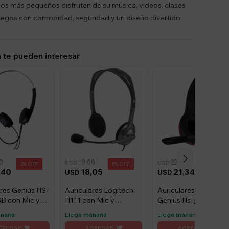
los más pequeños disfruten de su música, videos, clases
juegos con comodidad, seguridad y un diseño divertido
 te pueden interesar
0
19,00
22,00
USD
USD
3
5
3
,40
18,05
21,34
USD
USD
ares Genius HS-
Auriculares Logitech
Auriculares Gamer
B con Mic y
H111 con Mic y
Genius Hs-g560 con
 Negro
Conector 3.5mm Gris
Mic y Sonido 40mm
añana
Llega mañana
Llega mañana
Negro