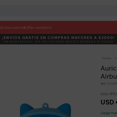
más buscados!🔥
¡Más vendidos!
¡ENVÍOS GRATIS EN COMPRAS MAYORES A $2000!
DEBUT
ACTIVÁ E
EN MONTEVIDEO, NO APLICA PARA ENVÍOS EXPRESS NI FLASH
Home
Auric
Airbu
DIGAI
49,
USD
USD
Llega ma