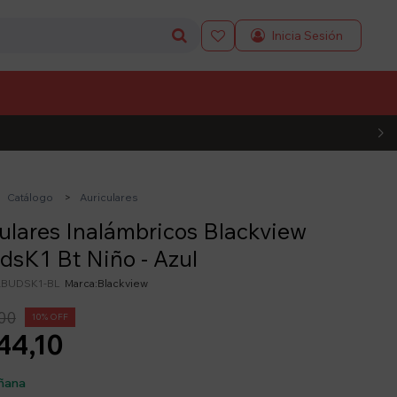

L CÓDIGO
Catálogo
Auriculares
ulares Inalámbricos Blackview
dsK1 Bt Niño - Azul
RBUDSK1-BL
Blackview
00
10
44,10
ñana