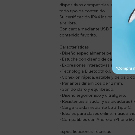
dispositivos compatibles. Además, sus 
todo tipo de contenido.
Su certificación IPX4 los protege contr
aire libre.
Con carga mediante USB Tipo-C, los Ai
contenido favorito.
Características
• Diseño especialmente pensado para 
• Estuche con diseño de cápsula espacia
• Expresiones interactivas en el estuch
• Tecnología Bluetooth 6.0.
• Conexión rápida, estable y de bajo 
• Parlantes dinámicos de 12 mm.
• Sonido claro y equilibrado.
• Diseño ergonómico y ultraligero.
• Resistentes al sudor y salpicaduras (I
• Carga rápida mediante USB Tipo-C.
• Ideales para clases online, música, v
• Compatibles con Android, iPhone (iOS
Especificaciones Técnicas