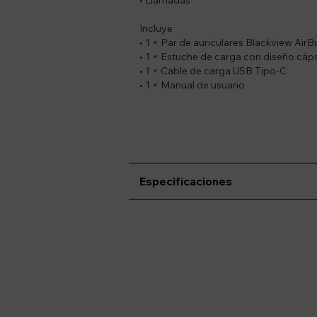
Incluye
• 1 × Par de auriculares Blackview Air
• 1 × Estuche de carga con diseño cáps
• 1 × Cable de carga USB Tipo-C
• 1 × Manual de usuario
Especificaciones
Suscríbete a nue
Recibí ofertas, novedade