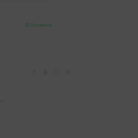
pp - Solo
Escribinos

Seguinos



nes