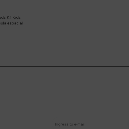
Buds K1 Kids
ula espacial
stro newsletter
s y más