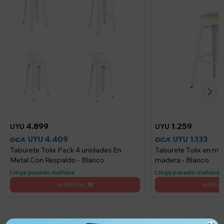
4.899
1.259
UYU
UYU
4.409
1.133
UYU
UYU
Taburete Tolix Pack 4 unidades En
Taburete Tolix en met
Metal Con Respaldo - Blanco
madera - Blanco
Llega pasado mañana
Llega pasado mañana