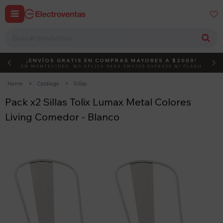


¡ENVÍOS GRATIS EN COMPRAS MAYORES A $2000!
DEBUT
ACTIVÁ EL CÓDIGO
EN MONTEVIDEO, NO APLICA PARA ENVÍOS EXPRESS NI FLASH
Home
Catálogo
Sillas
Pack x2 Sillas Tolix Lumax Metal Colores
Living Comedor - Blanco