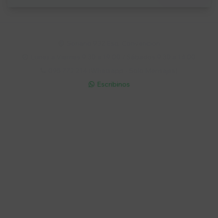
Soriano 932 Esq. Convención

Lunes a Viernes 9:30 a 19:00 / Sábados 9:30 a 14:00

095 772 214 (Whatsapp - Solo Mensajes)

Escribinos

Cuenta
Empresa
Compra
Seguinos