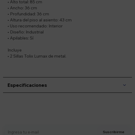
• Alto total: 85 cm
• Ancho: 36 cm
• Profundidad: 36 cm
• Altura del piso al asiento: 43 cm
• Uso recomendado: Interior
• Diseño: Industrial
• Apilables: Sí
Incluye
• 2 Sillas Tolix Lumax de metal.
Especificaciones
Suscríbete a nuestro newsletter
Recibí ofertas, novedades y más
Suscribirme