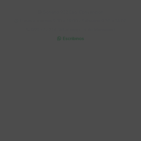
Soriano 932 Esq. Convención

Lunes a Viernes 9:30 a 19:00 / Sábados 9:30 a 14:00

095 772 214 (Whatsapp - Solo Mensajes)

Escribinos

Cuenta
Empresa
Compra
Seguinos