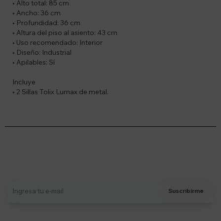
• Alto total: 85 cm
• Ancho: 36 cm
• Profundidad: 36 cm
• Altura del piso al asiento: 43 cm
• Uso recomendado: Interior
• Diseño: Industrial
• Apilables: Sí
Incluye
• 2 Sillas Tolix Lumax de metal.
Suscríbete a nuestro newsletter
Recibí ofertas, novedades y más
Suscribirme