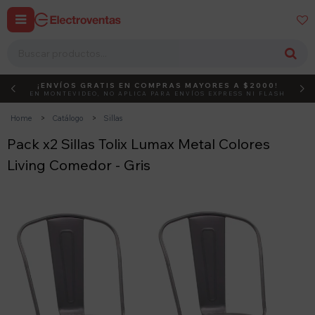


¡ENVÍOS GRATIS EN COMPRAS MAYORES A $2000!
DEBUT
ACTIVÁ EL CÓDIGO
EN MONTEVIDEO, NO APLICA PARA ENVÍOS EXPRESS NI FLASH
Home
Catálogo
Sillas
Pack x2 Sillas Tolix Lumax Metal Colores
Living Comedor - Gris