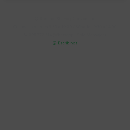
Soriano 932 Esq. Convención

Lunes a Viernes 9:30 a 19:00 / Sábados 9:30 a 14:00

095 772 214 (Whatsapp - Solo Mensajes)

Escribinos

Cuenta
Empresa
Compra
Seguinos