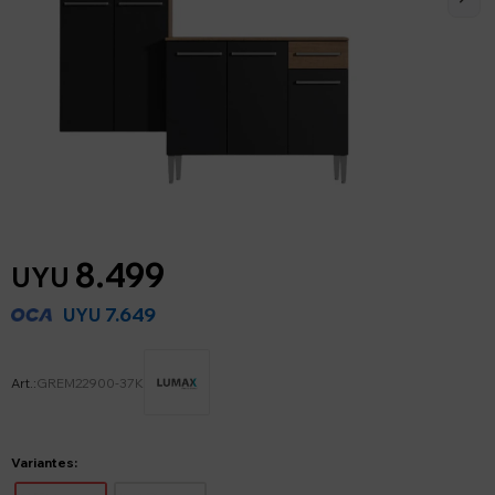
8.499
UYU
7.649
UYU
GREM22900-37K
Variantes: