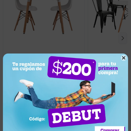
5.204
8.943
UYU
UYU

4.684
8.049
UYU
UYU
Juego de Comedor Eames Mesa
Juego de comedor C
cuadrada + 2 sillas - Blanco
de 80cm + 4 Sillas To
Llega mañana
Llega mañana