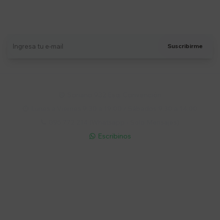
Suscríbete a nuestro newsletter
Recibí ofertas, novedades y más
Suscribirme
Soriano 932 Esq. Convención

Lunes a Viernes 9:30 a 19:00 / Sábados 9:30 a 14:00

095 772 214 (Whatsapp - Solo Mensajes)

Escribinos

Cuenta
Empresa
Compra