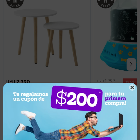
1.999
2.390
UYU
UYU
5
1.899
UYU

2.151
UYU
1.709
UYU
Set x 2 Mesas Ratonas Redondas Nido
Veladora Lexibook Gi
Estilo Nórdico Blanca
Paw Patrol
Llega hoy
Llega en 2 horas