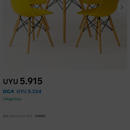
5.915
UYU
5.324
UYU
Llega hoy
Eames03-AM