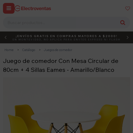


¡ENVÍOS GRATIS EN COMPRAS MAYORES A $2000!
DEBUT
ACTIVÁ EL CÓDIGO
EN MONTEVIDEO, NO APLICA PARA ENVÍOS EXPRESS NI FLASH
Home
Catálogo
Juegos de comedor
Juego de comedor Con Mesa Circular de
80cm + 4 Sillas Eames - Amarillo/Blanco