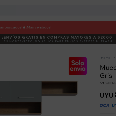
más buscados!🔥
¡Más vendidos!
¡ENVÍOS GRATIS EN COMPRAS MAYORES A $2000!
DEBUT
ACTIVÁ E
EN MONTEVIDEO, NO APLICA PARA ENVÍOS EXPRESS NI FLASH
Home
Mueb
Gris
GREM2
UYU
U