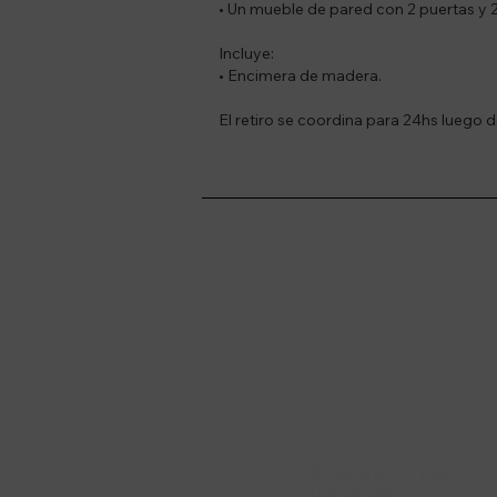
• Un mueble de pared con 2 puertas y 
Incluye:
• Encimera de madera.
El retiro se coordina para 24hs luego 
Suscríbete a nue
Recibí ofertas, novedade
Soriano 932 Esq.

Convención