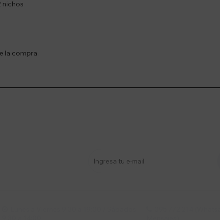
2 nichos
de la compra.
stro newsletter
s y más
Lunes a Viernes 9:30 a 19:00 / Sábados
095 772 214 (Whatsa


9:30 a 14:00
Mensajes)