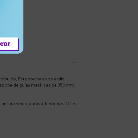
entrega
ribuido, Esta cocina es de estilo
 Dispone de guías metálicas de 350 mm,
 en los mostradores inferiores y 27 cm