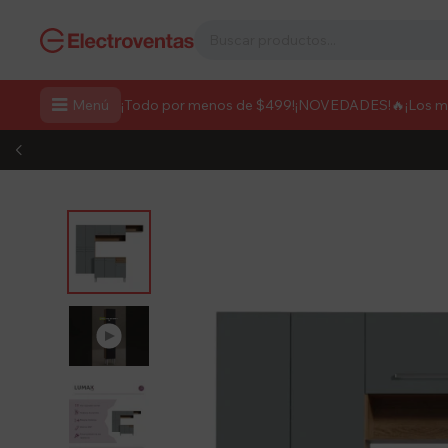

Menú
¡Todo por menos de $499!
¡NOVEDADES!
🔥¡Los 