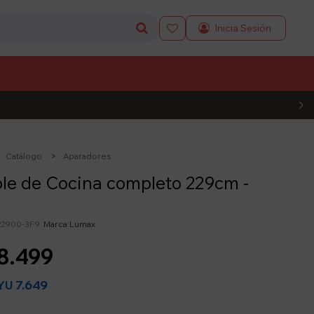

L CÓDIGO
Catálogo
Aparadores
le de Cocina completo 229cm -
2900-3F9
Lumax
8.499
7.649
YU