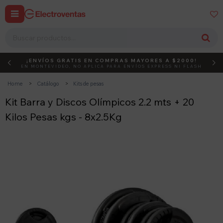


¡ENVÍOS GRATIS EN COMPRAS MAYORES A $2000!
DEBUT
ACTIVÁ EL CÓDIGO
EN MONTEVIDEO, NO APLICA PARA ENVÍOS EXPRESS NI FLASH
Home
Catálogo
Kits de pesas
Kit Barra y Discos Olímpicos 2.2 mts + 20
Kilos Pesas kgs - 8x2.5Kg