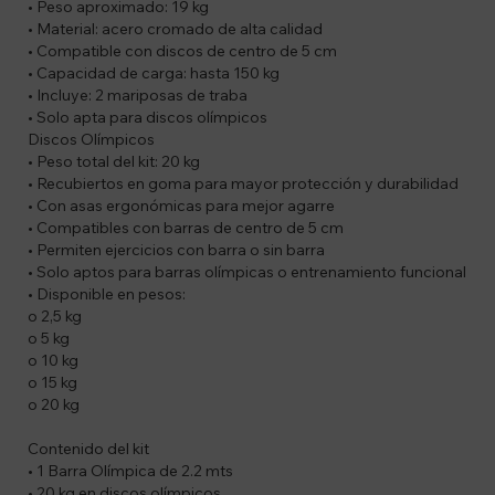
• Peso aproximado: 19 kg
• Material: acero cromado de alta calidad
• Compatible con discos de centro de 5 cm
• Capacidad de carga: hasta 150 kg
• Incluye: 2 mariposas de traba
• Solo apta para discos olímpicos
Discos Olímpicos
• Peso total del kit: 20 kg
• Recubiertos en goma para mayor protección y durabilidad
• Con asas ergonómicas para mejor agarre
• Compatibles con barras de centro de 5 cm
• Permiten ejercicios con barra o sin barra
• Solo aptos para barras olímpicas o entrenamiento funcional
• Disponible en pesos:
o 2,5 kg
o 5 kg
o 10 kg
o 15 kg
o 20 kg
Contenido del kit
• 1 Barra Olímpica de 2.2 mts
• 20 kg en discos olímpicos