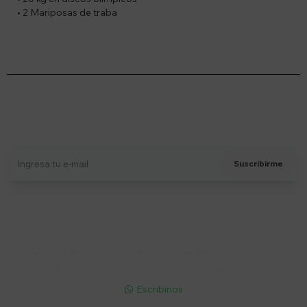
• 2 Mariposas de traba
Suscríbete a nuestro newsletter
Recibí ofertas, novedades y más
Suscribirme
Soriano 932 Esq. Convención

Lunes a Viernes 9:30 a 19:00 / Sábados 9:30 a 14:00

095 772 214 (Whatsapp - Solo Mensajes)

Escribinos
