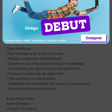
que ayudan a mejorar la estabilidad y la fluidez de
movimiento.
SOLO APTA PARA DISCOS OLÍMPICOS
Compatible con discos de centro de 5 cm, asegurando un
ajuste seguro y estable. Incluye 2 mariposas de traba para
una correcta fijación de los discos. Su diseño resistente es
ideal para entrenamientos intensivos tanto en casa como en
gimnasio.
Características
• Barra olímpica de acero cromado
• Mango moleteado antideslizante
• Extremos con rotación para mayor estabilidad
• Compatible con discos olímpicos de 50 mm
• Incluye 2 mariposas de seguridad
• Alta resistencia y durabilidad
• Ideal para entrenamiento de fuerza y musculación
• Uso doméstico o profesional
Especificaciones
Barra Olímpica
• Largo: 2.2 metros