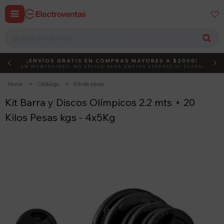


¡ENVÍOS GRATIS EN COMPRAS MAYORES A $2000!
DEBUT
ACTIVÁ EL CÓDIGO
EN MONTEVIDEO, NO APLICA PARA ENVÍOS EXPRESS NI FLASH
Home
Catálogo
Kits de pesas
Kit Barra y Discos Olímpicos 2.2 mts + 20
Kilos Pesas kgs - 4x5Kg