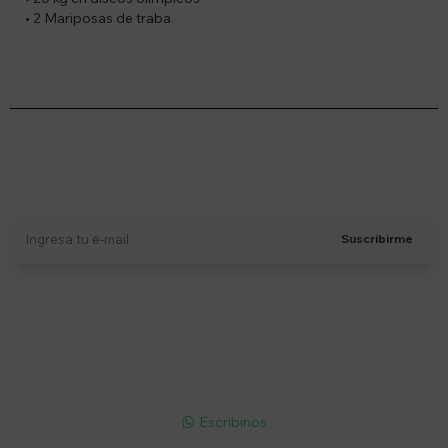
• 2 Mariposas de traba
Suscríbete a nuestro newsletter
Recibí ofertas, novedades y más
Suscribirme
Soriano 932 Esq. Convención

Lunes a Viernes 9:30 a 19:00 / Sábados 9:30 a 14:00

095 772 214 (Whatsapp - Solo Mensajes)

Escribinos
