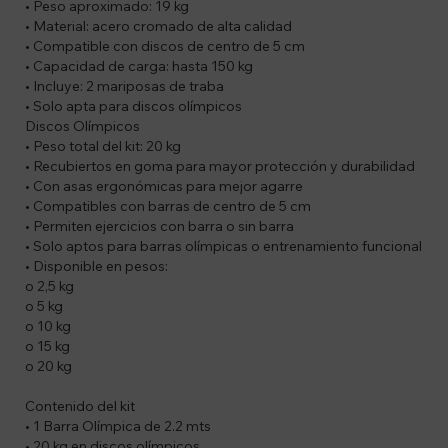
• Peso aproximado: 19 kg
• Material: acero cromado de alta calidad
• Compatible con discos de centro de 5 cm
• Capacidad de carga: hasta 150 kg
• Incluye: 2 mariposas de traba
• Solo apta para discos olímpicos
Discos Olímpicos
• Peso total del kit: 20 kg
• Recubiertos en goma para mayor protección y durabilidad
• Con asas ergonómicas para mejor agarre
• Compatibles con barras de centro de 5 cm
• Permiten ejercicios con barra o sin barra
• Solo aptos para barras olímpicas o entrenamiento funcional
• Disponible en pesos:
o 2,5 kg
o 5 kg
o 10 kg
o 15 kg
o 20 kg
Contenido del kit
• 1 Barra Olímpica de 2.2 mts
• 20 kg en discos olímpicos