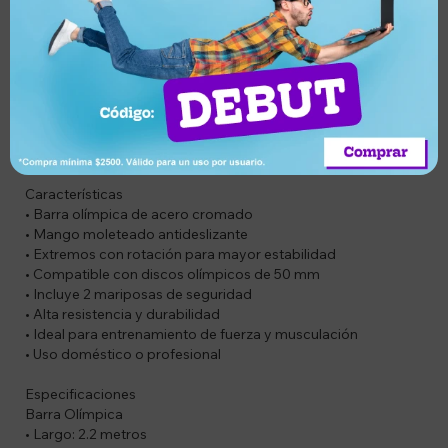
que ayudan a mejorar la estabilidad y la fluidez de
movimiento.
SOLO APTA PARA DISCOS OLÍMPICOS
Compatible con discos de centro de 5 cm, asegurando un
ajuste seguro y estable. Incluye 2 mariposas de traba para
una correcta fijación de los discos. Su diseño resistente es
ideal para entrenamientos intensivos tanto en casa como en
gimnasio.
Características
• Barra olímpica de acero cromado
• Mango moleteado antideslizante
• Extremos con rotación para mayor estabilidad
• Compatible con discos olímpicos de 50 mm
• Incluye 2 mariposas de seguridad
• Alta resistencia y durabilidad
• Ideal para entrenamiento de fuerza y musculación
• Uso doméstico o profesional
Especificaciones
Barra Olímpica
• Largo: 2.2 metros