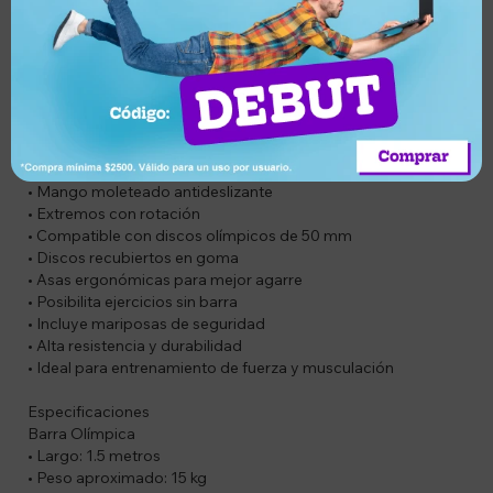
entrenamiento.
Los discos cuentan con asas ergonómicas que permiten
utilizarlos tanto en barra como de forma individual para
ejercicios funcionales.
Ideal para entrenar en casa o gimnasio.
Características
• Barra olímpica de acero cromado
• Mango moleteado antideslizante
• Extremos con rotación
• Compatible con discos olímpicos de 50 mm
• Discos recubiertos en goma
• Asas ergonómicas para mejor agarre
• Posibilita ejercicios sin barra
• Incluye mariposas de seguridad
• Alta resistencia y durabilidad
• Ideal para entrenamiento de fuerza y musculación
Especificaciones
Barra Olímpica
• Largo: 1.5 metros
• Peso aproximado: 15 kg