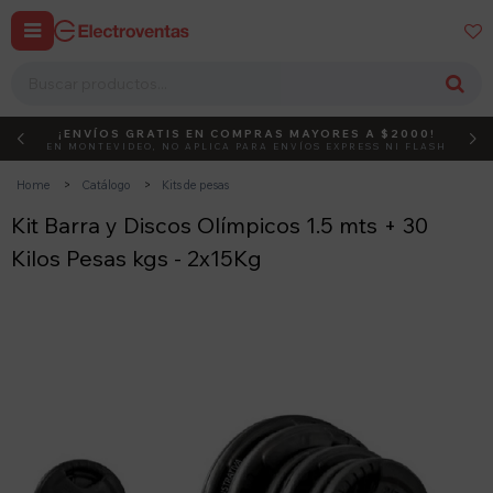


¡ENVÍOS GRATIS EN COMPRAS MAYORES A $2000!
DEBUT
ACTIVÁ EL CÓDIGO
EN MONTEVIDEO, NO APLICA PARA ENVÍOS EXPRESS NI FLASH
Home
Catálogo
Kits de pesas
Kit Barra y Discos Olímpicos 1.5 mts + 30
Kilos Pesas kgs - 2x15Kg