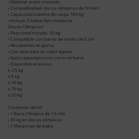
• Material: acero cromado
• Compatibilidad: discos olímpicos de 50 mm
• Capacidad máxima de carga: 180 kg
• Incluye: 2 trabas tipo mariposa
Discos Olímpicos
• Peso total incluido: 30 kg
• Compatible con barras de centro de 5 cm
• Recubiertos en goma
• Con asas para un mejor agarre
• Aptos para ejercicios con o sin barra
• Disponible en pesos:
o 2,5 kg
o 5 kg
o 10 kg
o 15 kg
o 20 kg
Contenido del kit
• 1 Barra Olímpica de 1.5 mts
• 30 kg en discos olímpicos
• 2 Mariposas de traba