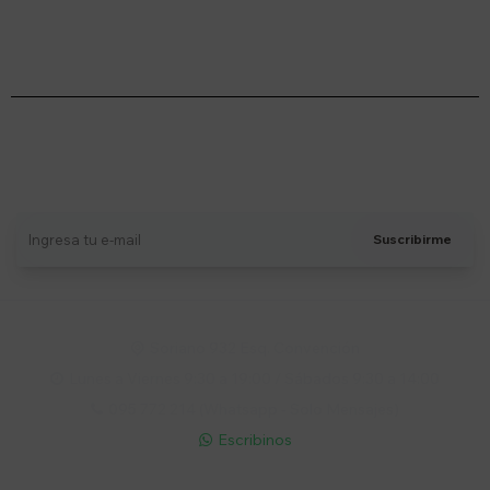
Suscríbete a nuestro newsletter
Recibí ofertas, novedades y más
Suscribirme
Soriano 932 Esq. Convención

Lunes a Viernes 9:30 a 19:00 / Sábados 9:30 a 14:00

095 772 214 (Whatsapp - Solo Mensajes)

Escribinos
