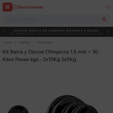


¡ENVÍOS GRATIS EN COMPRAS MAYORES A $2000!
DEBUT
ACTIVÁ EL CÓDIGO
EN MONTEVIDEO, NO APLICA PARA ENVÍOS EXPRESS NI FLASH
Home
Catálogo
Kits de pesas
Kit Barra y Discos Olímpicos 1.5 mts + 30
Kilos Pesas kgs - 2x10Kg 2x5Kg