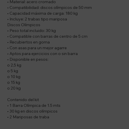
• Material: acero cromado
• Compatibilidad: discos olímpicos de 50 mm
• Capacidad máxima de carga: 180 kg
• Incluye: 2 trabas tipo mariposa
Discos Olímpicos
• Peso total incluido: 30 kg
• Compatible con barras de centro de 5 cm
• Recubiertos en goma
• Con asas para un mejor agarre
• Aptos para ejercicios con o sin barra
• Disponible en pesos:
o 2,5 kg
o 5 kg
o 10 kg
o 15 kg
o 20 kg
Contenido del kit
• 1 Barra Olímpica de 1.5 mts
• 30 kg en discos olímpicos
• 2 Mariposas de traba