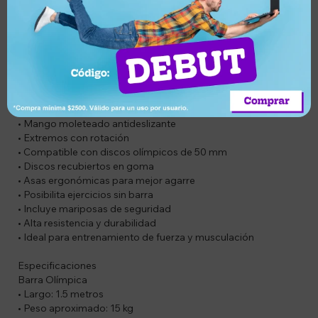
entrenamiento.
Los discos cuentan con asas ergonómicas que permiten
utilizarlos tanto en barra como de forma individual para
ejercicios funcionales.
Ideal para entrenar en casa o gimnasio.
Características
• Barra olímpica de acero cromado
• Mango moleteado antideslizante
• Extremos con rotación
• Compatible con discos olímpicos de 50 mm
• Discos recubiertos en goma
• Asas ergonómicas para mejor agarre
• Posibilita ejercicios sin barra
• Incluye mariposas de seguridad
• Alta resistencia y durabilidad
• Ideal para entrenamiento de fuerza y musculación
Especificaciones
Barra Olímpica
• Largo: 1.5 metros
• Peso aproximado: 15 kg