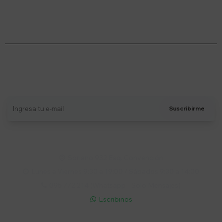
Suscríbete a nuestro newsletter
Recibí ofertas, novedades y más
Suscribirme
Soriano 932 Esq. Convención

Lunes a Viernes 9:30 a 19:00 / Sábados 9:30 a 14:00

095 772 214 (Whatsapp - Solo Mensajes)

Escribinos
