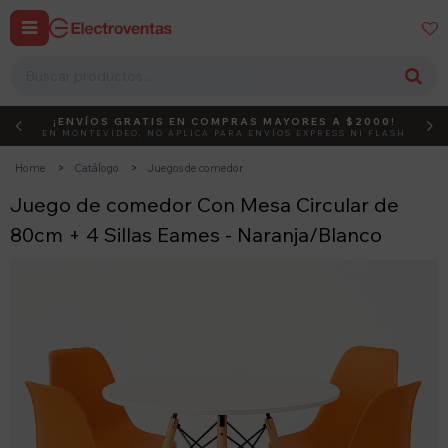


¡ENVÍOS GRATIS EN COMPRAS MAYORES A $2000!
DEBUT
ACTIVÁ EL CÓDIGO
EN MONTEVIDEO, NO APLICA PARA ENVÍOS EXPRESS NI FLASH
Home
Catálogo
Juegos de comedor
Juego de comedor Con Mesa Circular de
80cm + 4 Sillas Eames - Naranja/Blanco