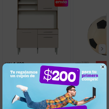
2.180
4.409
UYU
UYU
10
1.962

UYU
3.968
UYU
Lámpara Colgante Inf
Ixec diámetro 25 cm
Mueble de cocina compacto 120 cm
Llega hoy