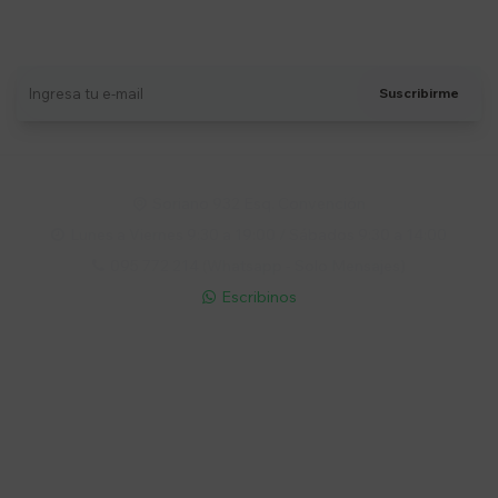
Suscríbete a nuestro newsletter
Recibí ofertas, novedades y más
Suscribirme
Soriano 932 Esq. Convención

Lunes a Viernes 9:30 a 19:00 / Sábados 9:30 a 14:00

095 772 214 (Whatsapp - Solo Mensajes)

Escribinos

Cuenta
Empresa
Compra