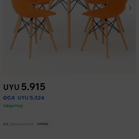
5.915
UYU
5.324
UYU
Llega hoy
Eames03-NA