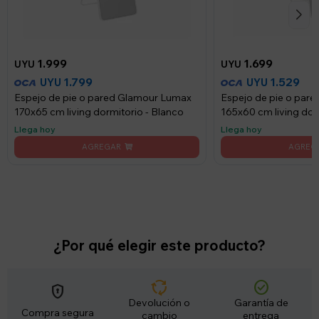
1.999
1.699
UYU
UYU
1.799
1.529
UYU
UYU
Espejo de pie o pared Glamour Lumax
Espejo de pie o par
170x65 cm living dormitorio - Blanco
165x60 cm living dor
Llega hoy
Llega hoy
¿Por qué elegir este producto?
cycle
check_circle
encrypted
Devolución o
Garantía de
Compra segura
cambio
entrega