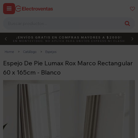


¡ENVÍOS GRATIS EN COMPRAS MAYORES A $2000!
DEBUT
ACTIVÁ EL CÓDIGO
EN MONTEVIDEO, NO APLICA PARA ENVÍOS EXPRESS NI FLASH
Home
Catálogo
Espejos
Espejo De Pie Lumax Rox Marco Rectangular
60 x 165cm - Blanco