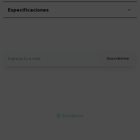
Especificaciones
Suscríbete a nuestro newsletter
Recibí ofertas, novedades y más
Suscribirme
Soriano 932 Esq. Convención

Lunes a Viernes 9:30 a 19:00 / Sábados 9:30 a 14:00

095 772 214 (Whatsapp - Solo Mensajes)

Escribinos

Cuenta