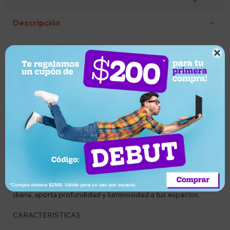
Descripción
CODIGO

ZGM-05560X165
DESCRIPCION
El Espejo de Cuerpo Entero Simple Deluxe es el
complemento perfecto para modernizar cualquier
habitación. Con su diseño rectangular de líneas limpias y un
tamaño ideal de 160 cm de altura, ofrece una visualización
completa y clara de la figura. Su versatilidad es su mayor
fortaleza, ya que puede utilizarse apoyado en su propio
soporte, colgado en la pared o simplemente recostado,
adaptándose al estilo de tu dormitorio, vestidor o recibidor.
Es una pieza funcional que además de ayudar en tu rutina
diaria, aporta profundidad y luminosidad a tus espacios.
CARACTERISTICAS