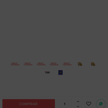
Empresa
Compra
Seguinos
© Copyright 2026 / Electroventas
Por
consultas

COMPRAR
no dudes

en