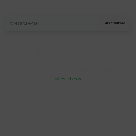
Recibí ofertas, novedades y más
Suscribirme
Soriano 932 Esq. Convención

Lunes a Viernes 9:30 a 19:00 / Sábados 9:30 a 14:00

095 772 214 (Whatsapp - Solo Mensajes)

Escribinos

Cuenta
Empresa
Compra