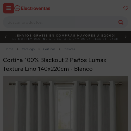


¡ENVÍOS GRATIS EN COMPRAS MAYORES A $2000!
DEBUT
ACTIVÁ EL CÓDIGO
EN MONTEVIDEO, NO APLICA PARA ENVÍOS EXPRESS NI FLASH
Home
Catálogo
Cortinas
Clásicas
Cortina 100% Blackout 2 Paños Lumax
Textura Lino 140x220cm - Blanco