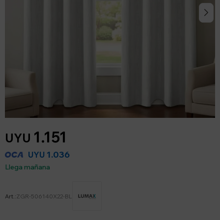
1.151
UYU
1.036
UYU
Llega mañana
ZGR-506140X22-BL