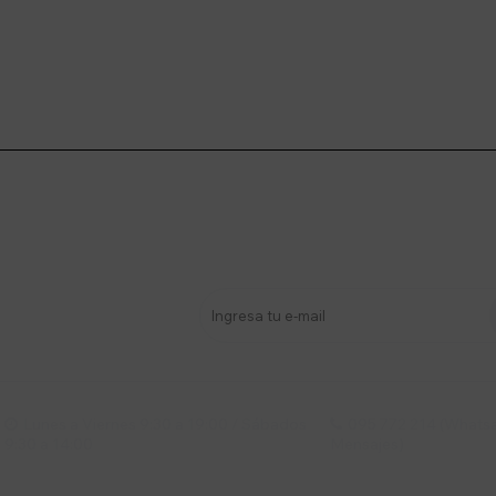
stro newsletter
s y más
Lunes a Viernes 9:30 a 19:00 / Sábados
095 772 214 (Whatsa


9:30 a 14:00
Mensajes)