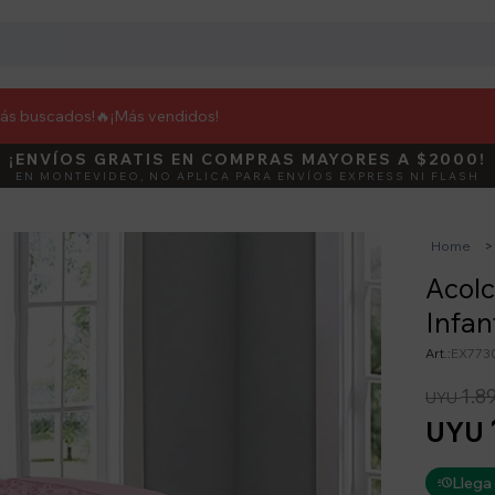
más buscados!🔥
¡Más vendidos!
¡ENVÍOS GRATIS EN COMPRAS MAYORES A $2000!
DEBUT
ACTIVÁ E
EN MONTEVIDEO, NO APLICA PARA ENVÍOS EXPRESS NI FLASH
Home
Acolc
Infan
EX773
1.8
UYU
UYU
Llega