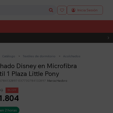

L CÓDIGO
Catálogo
Textiles de dormitorio
Acolchados
hado Disney en Microfibra
til 1 Plaza Little Pony
0784132897-EX7730784132897
Hasbro
99
5
1.804
 en 2 horas