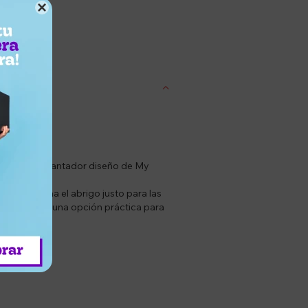

entrega
ón. Con un encantador diseño de My
 proporciona el abrigo justo para las
convierte en una opción práctica para