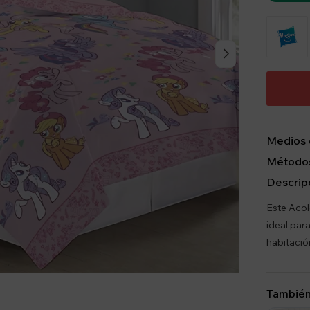
Medios 
Métodos
Descrip
Este Acol
ideal par
habitació
También