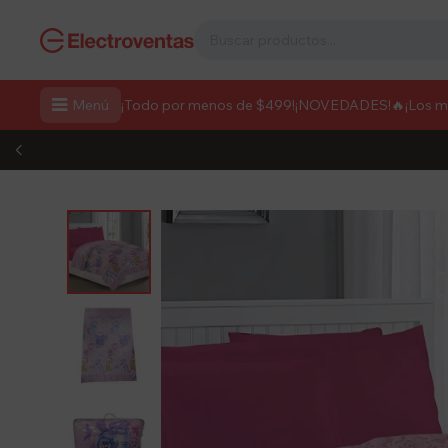

Menú
¡Todo por menos de $499!
¡NOVEDADES!
🔥¡Los 