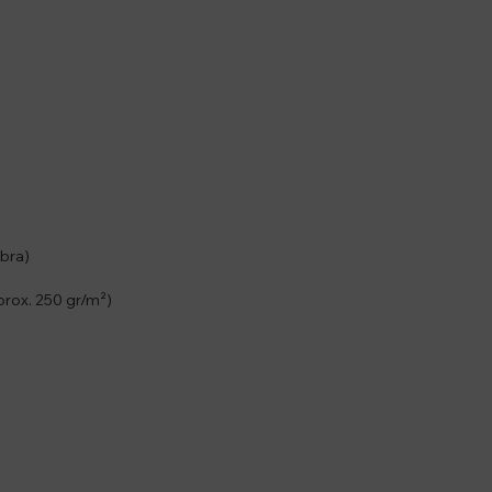
ibra)
aprox. 250 gr/m²)