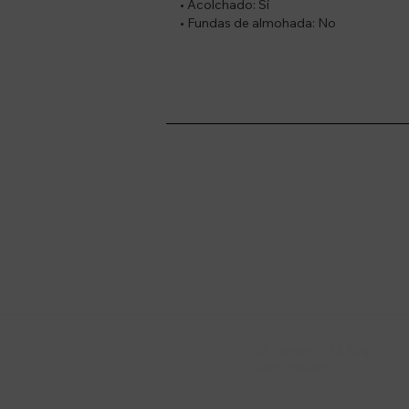
• Acolchado: Sí
• Fundas de almohada: No
Suscríbete a nue
Recibí ofertas, novedade
Soriano 932 Esq.

Convención