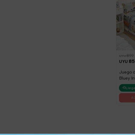
899
UYU
85
UYU
Juego 
Bluey Inf
Bluey
Llega