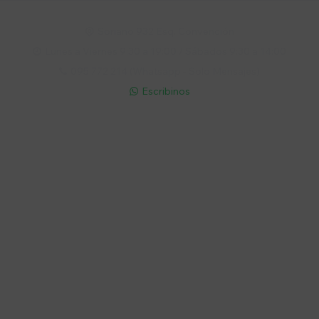
Soriano 932 Esq. Convención

Lunes a Viernes 9:30 a 19:00 / Sábados 9:30 a 14:00

095 772 214 (Whatsapp - Solo Mensajes)

Escribinos

Cuenta
Empresa
Compra
Seguinos