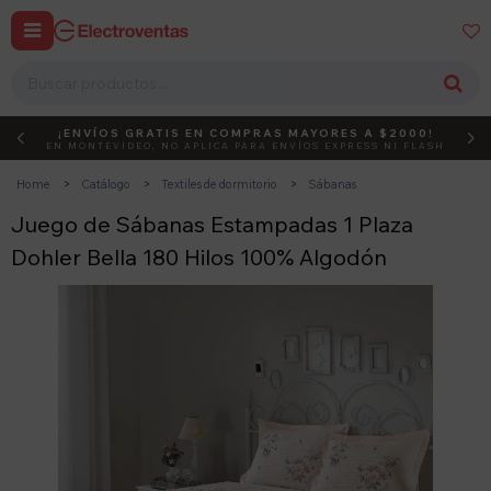


¡ENVÍOS GRATIS EN COMPRAS MAYORES A $2000!
DEBUT
ACTIVÁ EL CÓDIGO
EN MONTEVIDEO, NO APLICA PARA ENVÍOS EXPRESS NI FLASH
Home
Catálogo
Textiles de dormitorio
Sábanas
Juego de Sábanas Estampadas 1 Plaza
Dohler Bella 180 Hilos 100% Algodón