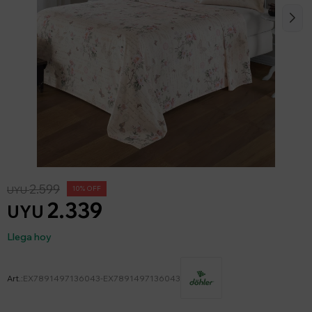
2.599
UYU
10
2.339
UYU
Llega hoy
EX7891497136043-EX7891497136043