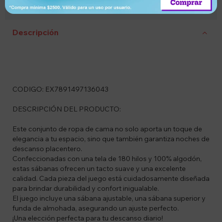
Compra segura
cambio
entrega
Descripción
CODIGO: EX7891497136043
DESCRIPCIÓN DEL PRODUCTO:
Este conjunto de ropa de cama no solo aporta un toque de
elegancia a tu espacio, sino que también garantiza noches de
descanso placentero.
Confeccionadas con una tela de 180 hilos y 100% algodón,
estas sábanas ofrecen un tacto suave y una excelente
calidad. Cada pieza del juego está cuidadosamente diseñada
para brindar durabilidad y confort inigualable.
El juego incluye una sábana ajustable, una sábana superior y
funda de almohada, asegurando un ajuste perfecto.
¡Una elección perfecta para tu descanso diario!