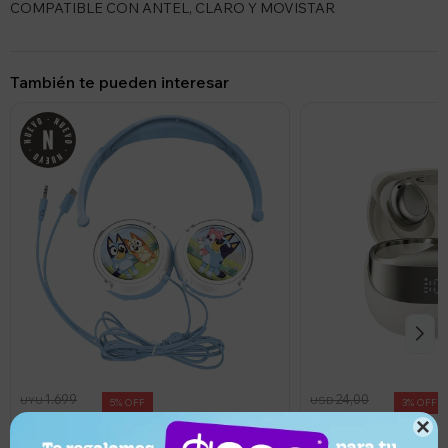
COMPATIBLE CON ANTEL, CLARO Y MOVISTAR
También te pueden interesar
1.699
24,00
UYU
USD
5
3
1.614
23,28
UYU
USD

Auriculares Lexibook 3d Estéreos
Auriculares Inalámbr