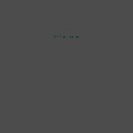
Soriano 932 Esq. Convención

Lunes a Viernes 9:30 a 19:00 / Sábados 9:30 a 14:00

095 772 214 (Whatsapp - Solo Mensajes)

Escribinos

Cuenta
Empresa
Compra
Seguinos