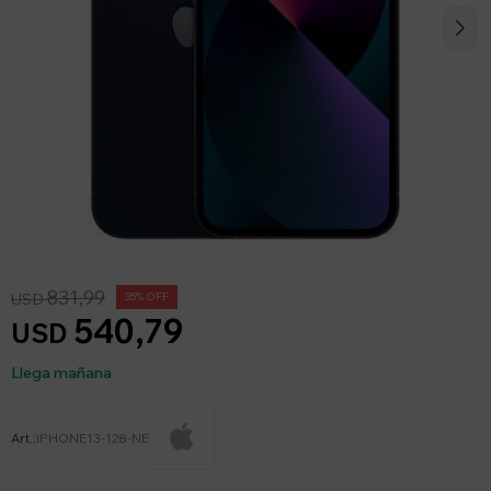
831,99
USD
35
540,79
USD
Llega mañana
IPHONE13-128-NE