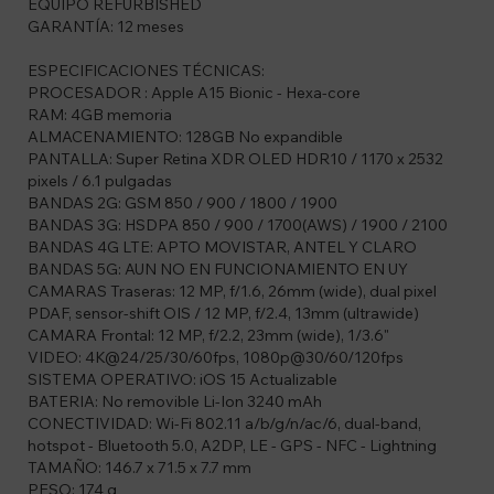
EQUIPO REFURBISHED
GARANTÍA: 12 meses
ESPECIFICACIONES TÉCNICAS:
PROCESADOR : Apple A15 Bionic - Hexa-core
RAM: 4GB memoria
ALMACENAMIENTO: 128GB No expandible
PANTALLA: Super Retina XDR OLED HDR10 / 1170 x 2532
pixels / 6.1 pulgadas
BANDAS 2G: GSM 850 / 900 / 1800 / 1900
BANDAS 3G: HSDPA 850 / 900 / 1700(AWS) / 1900 / 2100
BANDAS 4G LTE: APTO MOVISTAR, ANTEL Y CLARO
BANDAS 5G: AUN NO EN FUNCIONAMIENTO EN UY
CAMARAS Traseras: 12 MP, f/1.6, 26mm (wide), dual pixel
PDAF, sensor-shift OIS / 12 MP, f/2.4, 13mm (ultrawide)
CAMARA Frontal: 12 MP, f/2.2, 23mm (wide), 1/3.6"
VIDEO: 4K@24/25/30/60fps, 1080p@30/60/120fps
SISTEMA OPERATIVO: iOS 15 Actualizable
BATERIA: No removible Li-Ion 3240 mAh
CONECTIVIDAD: Wi-Fi 802.11 a/b/g/n/ac/6, dual-band,
hotspot - Bluetooth 5.0, A2DP, LE - GPS - NFC - Lightning
TAMAÑO: 146.7 x 71.5 x 7.7 mm
PESO: 174 g