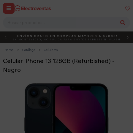


¡ENVÍOS GRATIS EN COMPRAS MAYORES A $2000!
DEBUT
ACTIVÁ EL CÓDIGO
EN MONTEVIDEO, NO APLICA PARA ENVÍOS EXPRESS NI FLASH
Home
Catálogo
Celulares
Celular iPhone 13 128GB (Refurbished) -
Negro