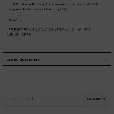
OTROS: - Face ID - MagSafe wireless charging 15W - Qi
magnetic fast wireless charging 7.5W
INCLUYE:
* SE ENTREGA EN CAJA GENÉRICA, NO INCLUYE
AURICULARES
Especificaciones
Suscríbete a nuestro newsletter
Recibí ofertas, novedades y más
Suscribirme