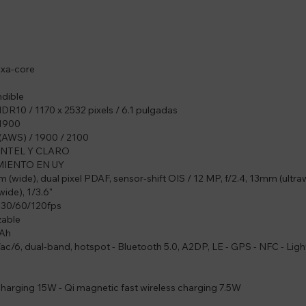
xa-core
dible
10 / 1170 x 2532 pixels / 6.1 pulgadas
 1900
AWS) / 1900 / 2100
ANTEL Y CLARO
MIENTO EN UY
wide), dual pixel PDAF, sensor-shift OIS / 12 MP, f/2.4, 13mm (ultra
ide), 1/3.6"
30/60/120fps
zable
mAh
/6, dual-band, hotspot - Bluetooth 5.0, A2DP, LE - GPS - NFC - Ligh
harging 15W - Qi magnetic fast wireless charging 7.5W