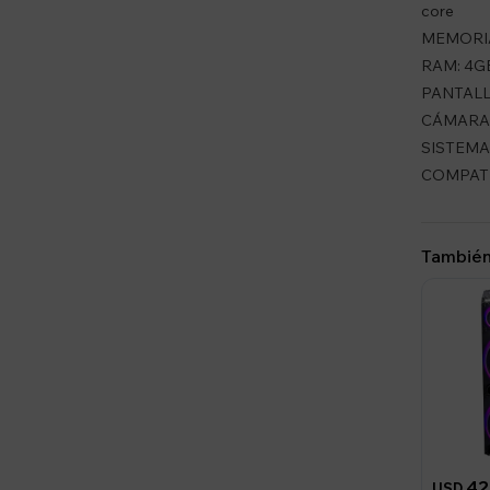
core
MEMORIA
RAM: 4G
PANTALLA
CÁMARA:
SISTEMA 
COMPATI
También
42
USD