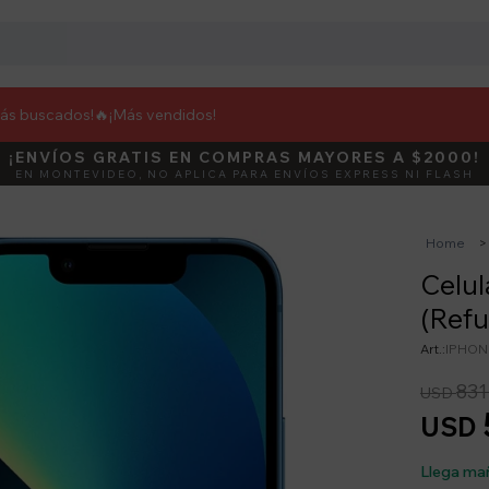
más buscados!🔥
¡Más vendidos!
¡ENVÍOS GRATIS EN COMPRAS MAYORES A $2000!
DEBUT
ACTIVÁ E
EN MONTEVIDEO, NO APLICA PARA ENVÍOS EXPRESS NI FLASH
Home
Celul
(Refu
IPHON
831
USD
USD
Llega ma