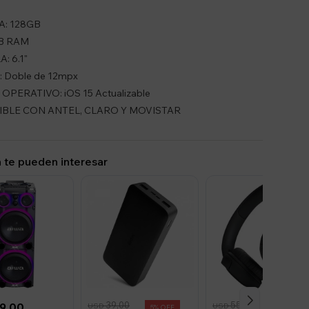
: 128GB
B RAM
: 6.1"
 Doble de 12mpx
OPERATIVO: iOS 15 Actualizable
BLE CON ANTEL, CLARO Y MOVISTAR
 te pueden interesar
39,00
55,00
9,00
USD
USD
5
3