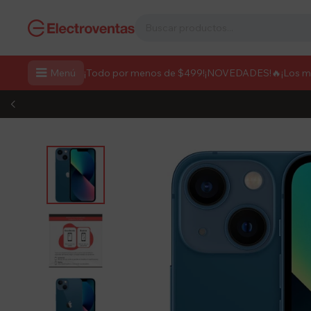

Menú
¡Todo por menos de $499!
¡NOVEDADES!
🔥¡Los 