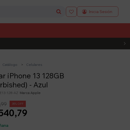

L CÓDIGO
Catálogo
Celulares
ar iPhone 13 128GB
rbished) - Azul
E13-128-AZ
Apple
,99
35
540,79
ñana