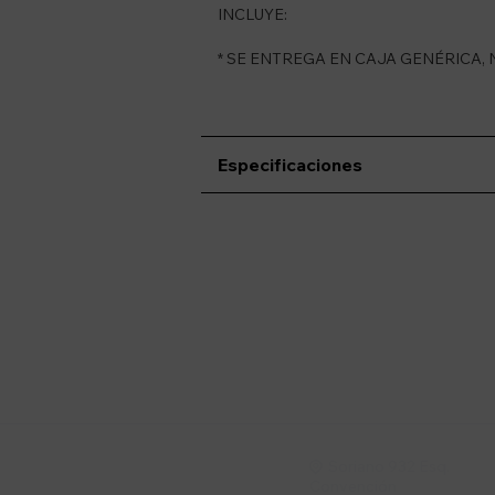
INCLUYE:
* SE ENTREGA EN CAJA GENÉRICA,
Especificaciones
Suscríbete a nue
Recibí ofertas, novedade
Soriano 932 Esq.

Convención