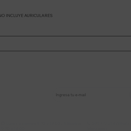
 NO INCLUYE AURICULARES
stro newsletter
s y más
Lunes a Viernes 9:30 a 19:00 / Sábados
095 772 214 (Whatsa


9:30 a 14:00
Mensajes)