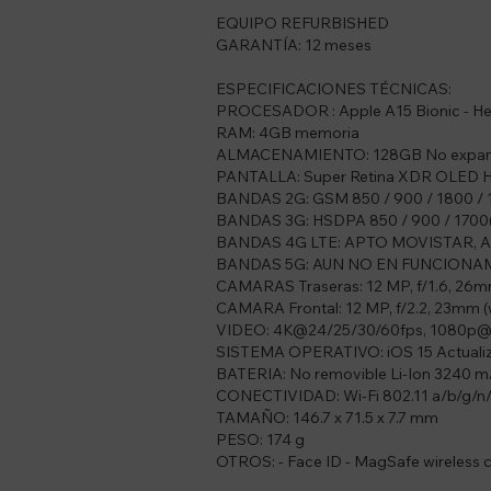
EQUIPO REFURBISHED
GARANTÍA: 12 meses
ESPECIFICACIONES TÉCNICAS:
PROCESADOR : Apple A15 Bionic - He
RAM: 4GB memoria
ALMACENAMIENTO: 128GB No expan
PANTALLA: Super Retina XDR OLED HDR
BANDAS 2G: GSM 850 / 900 / 1800 /
BANDAS 3G: HSDPA 850 / 900 / 1700(
BANDAS 4G LTE: APTO MOVISTAR, 
BANDAS 5G: AUN NO EN FUNCIONA
CAMARAS Traseras: 12 MP, f/1.6, 26mm (
CAMARA Frontal: 12 MP, f/2.2, 23mm (w
VIDEO: 4K@24/25/30/60fps, 1080p@
SISTEMA OPERATIVO: iOS 15 Actuali
BATERIA: No removible Li-Ion 3240 
CONECTIVIDAD: Wi-Fi 802.11 a/b/g/n/ac
TAMAÑO: 146.7 x 71.5 x 7.7 mm
PESO: 174 g
OTROS: - Face ID - MagSafe wireless c