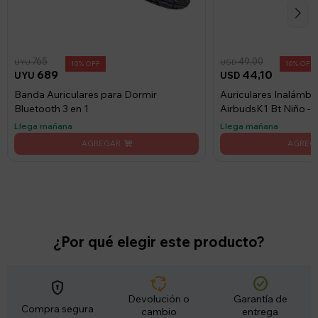
765
49,00
UYU
USD
10
10
689
44,10
UYU
USD
Banda Auriculares para Dormir
Auriculares Inalámbr
Bluetooth 3 en 1
AirbudsK1 Bt Niño - 
Llega mañana
Llega mañana
¿Por qué elegir este producto?
cycle
check_circle
encrypted
Devolución o
Garantía de
Compra segura
cambio
entrega