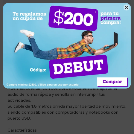

Descripción
Codigo: AUD371
Descripción
Los Genius HS-220U son la opción ideal para videollamadas,
clases online, trabajo remoto y entretenimiento diario. Su
diseño tipo headset ofrece comodidad durante largas
jornadas de uso, mientras que su conexión USB proporciona
una instalación rápida y una transmisión de audio estable.
Incorporan micrófono integrado para una comunicación
clara en reuniones, conferencias y llamadas por Internet.
Además, cuentan con control de volumen para ajustar el
audio de forma rápida y sencilla sin interrumpir tus
actividades.
Su cable de 1,8 metros brinda mayor libertad de movimiento,
siendo compatibles con computadoras y notebooks con
puerto USB.
Características