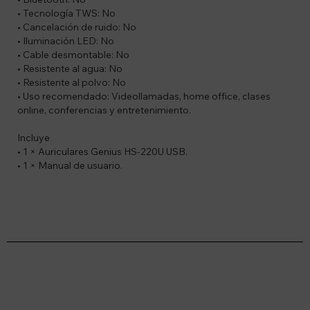
• Tecnología TWS: No
• Cancelación de ruido: No
• Iluminación LED: No
• Cable desmontable: No
• Resistente al agua: No
• Resistente al polvo: No
• Uso recomendado: Videollamadas, home office, clases
online, conferencias y entretenimiento.
Incluye
• 1 × Auriculares Genius HS-220U USB.
• 1 × Manual de usuario.
Suscríbete a nuestro newsletter
Recibí ofertas, novedades y más