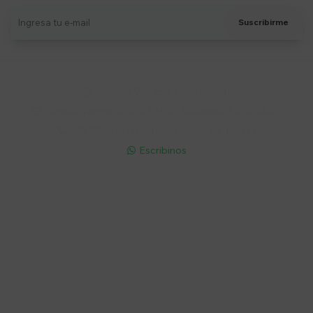
Suscribirme
Soriano 932 Esq. Convención

Lunes a Viernes 9:30 a 19:00 / Sábados 9:30 a 14:00

095 772 214 (Whatsapp - Solo Mensajes)

Escribinos

Cuenta
Empresa
Compra
Seguinos