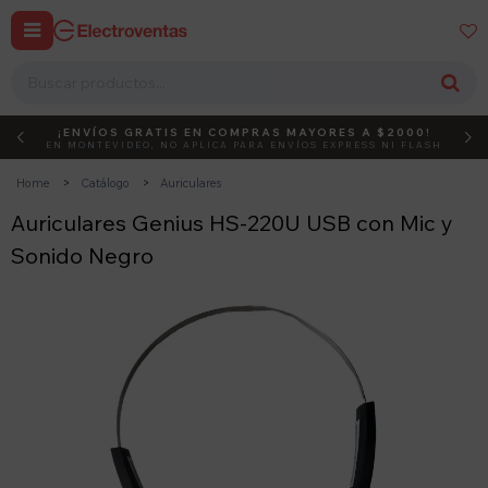


¡ENVÍOS GRATIS EN COMPRAS MAYORES A $2000!
DEBUT
ACTIVÁ EL CÓDIGO
EN MONTEVIDEO, NO APLICA PARA ENVÍOS EXPRESS NI FLASH
Home
Catálogo
Auriculares
Auriculares Genius HS-220U USB con Mic y
Sonido Negro