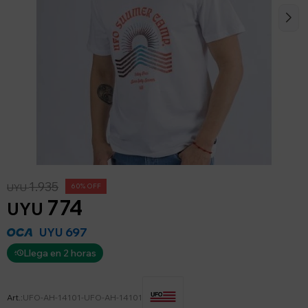
1.935
UYU
60
774
UYU
697
UYU
Llega en 2 horas
UFO-AH-14101-UFO-AH-14101