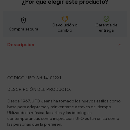
¿Por qué elegir este producto?
cycle
check_circle
encrypted
Devolución o
Garantía de
Compra segura
cambio
entrega
Descripción
CODIGO: UFO-AH-141012XL
DESCRIPCIÓN DEL PRODUCTO:
Desde 1967, UFO Jeans ha tomado los nuevos estilos como
base para adaptarse y reinventarse a través del tiempo.
Utilizando la música, las artes y las ideologías
contemporáneas como inspiración, UFO es tan única como
las personas que la prefieren.