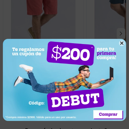

3.453
2.920
UYU
UYU
60
60
1.381
1.168
UYU
UYU
1.051
UYU
1.243
UYU
Short bermuda en lin
Short bermuda UFO Bret rojo - Rojo
Azul
Llega en 2 horas
Llega en 2 horas