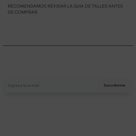
RECOMENDAMOS REVISAR LA GUIA DE TALLES ANTES
DE COMPRAR
Suscríbete a nuestro newsletter
Recibí ofertas, novedades y más
Suscribirme
Soriano 932 Esq. Convención

Lunes a Viernes 9:30 a 19:00 / Sábados 9:30 a 14:00

095 772 214 (Whatsapp - Solo Mensajes)
