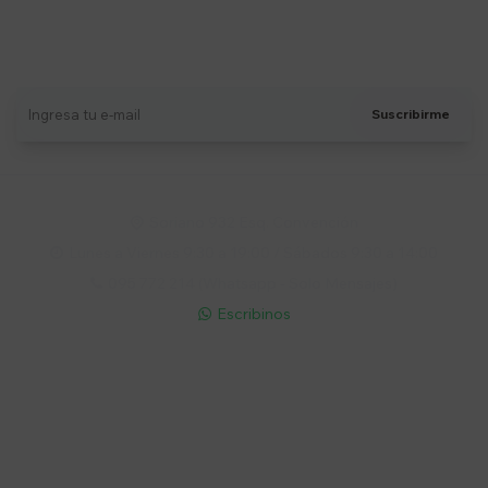
Suscríbete a nuestro newsletter
Recibí ofertas, novedades y más
Suscribirme
Soriano 932 Esq. Convención

Lunes a Viernes 9:30 a 19:00 / Sábados 9:30 a 14:00

095 772 214 (Whatsapp - Solo Mensajes)

Escribinos

Cuenta
Empresa
Compra