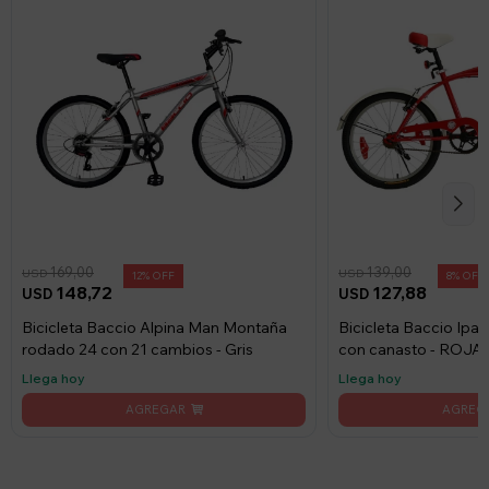
169,00
139,00
USD
USD
12
8
148,72
127,88
USD
USD
Bicicleta Baccio Alpina Man Montaña
Bicicleta Baccio Ip
rodado 24 con 21 cambios - Gris
con canasto - ROJA
Llega hoy
Llega hoy