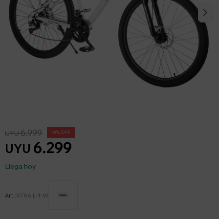
6.999
UYU
10
6.299
UYU
Llega hoy
XTRAIL-1-W