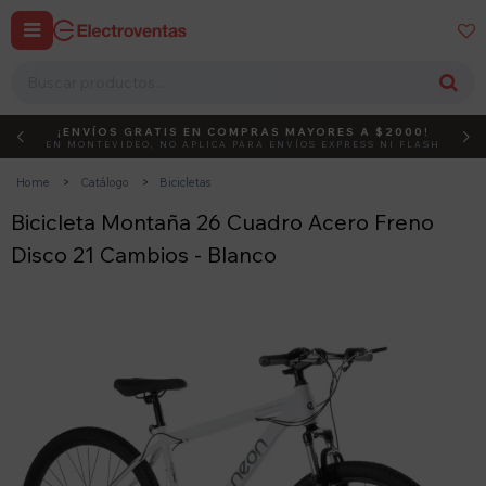


¡ENVÍOS GRATIS EN COMPRAS MAYORES A $2000!
DEBUT
ACTIVÁ EL CÓDIGO
EN MONTEVIDEO, NO APLICA PARA ENVÍOS EXPRESS NI FLASH
Home
Catálogo
Bicicletas
Bicicleta Montaña 26 Cuadro Acero Freno
Disco 21 Cambios - Blanco