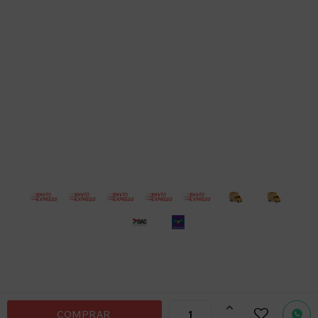
Empresa
Compra
Seguinos
© Copyright 2026 / Electroventas
Por
consultas

COMPRAR
no dudes