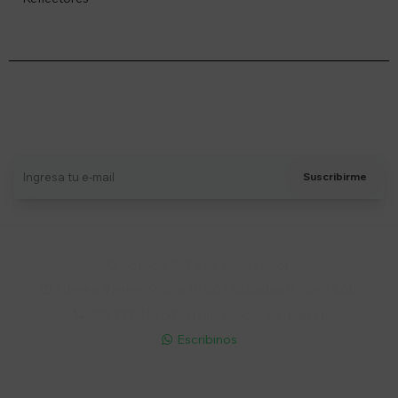
Suscríbete a nuestro newsletter
Recibí ofertas, novedades y más
Suscribirme
Soriano 932 Esq. Convención

Lunes a Viernes 9:30 a 19:00 / Sábados 9:30 a 14:00

095 772 214 (Whatsapp - Solo Mensajes)

Escribinos

Cuenta