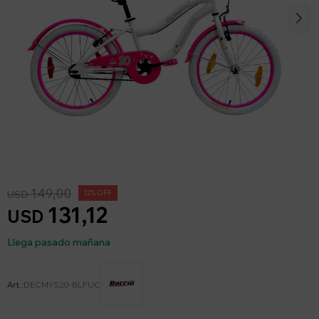
149,00
USD
12
131,12
USD
Llega pasado mañana
DECMYS20-BLFUC