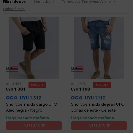
Filtrando por:
Bermudas
Temporada:
Primavera/Verano
Quitar filtros
3.453
2.920
UYU
UYU
60
60
1.381
1.168
UYU
UYU
1.312
1.110
UYU
UYU
Short bermuda cargo UFO
Short bermuda de jean UFO
Alec negra - Negro
Jonas celeste - Celeste
Llega pasado mañana
Llega pasado mañana