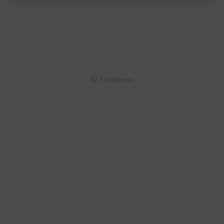
Soriano 932 Esq. Convención

Lunes a Viernes 9:30 a 19:00 / Sábados 9:30 a 14:00

095 772 214 (Whatsapp - Solo Mensajes)

Escribinos

Cuenta
Empresa
Compra
Seguinos