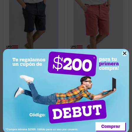

3.453
3.453
UYU
UYU
60
60
1.381
1.381
UYU
UYU
1.312
1.312
UYU
UYU
Short bermuda UFO Bret
Short bermuda UFO Bret
azul - Azul oscuro
rojo - Rojo
Llega pasado mañana
Llega pasado mañana