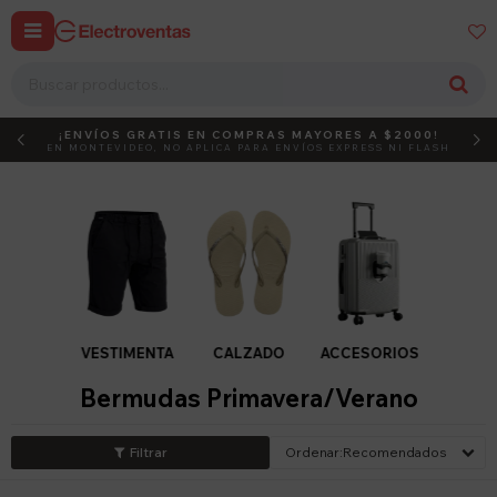


¡ENVÍOS GRATIS EN COMPRAS MAYORES A $2000!
DEBUT
ACTIVÁ EL CÓDIGO
EN MONTEVIDEO, NO APLICA PARA ENVÍOS EXPRESS NI FLASH
VESTIMENTA
CALZADO
ACCESORIOS
Bermudas Primavera/Verano
Recomendados