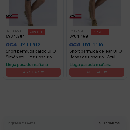
3.453
2.920
UYU
UYU
60
60
1.381
1.168
UYU
UYU
1.312
1.110
UYU
UYU
Short bermuda cargo UFO
Short bermuda de jean UFO
Simón azul - Azul oscuro
Jonas azul oscuro - Azul
oscuro
Llega pasado mañana
Llega pasado mañana
Suscríbete a nuestro newsletter
Recibí ofertas, novedades y más
Suscribirme