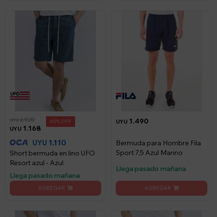
2.920
1.490
UYU
60
UYU
1.168
UYU
1.110
UYU
Bermuda para Hombre Fila
Sport 7,5 Azul Marino
Short bermuda en lino UFO
Resort azul - Azul
Llega pasado mañana
Llega pasado mañana