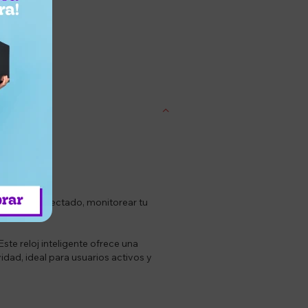
entrega
te estar conectado, monitorear tu
ste reloj inteligente ofrece una
vidad, ideal para usuarios activos y