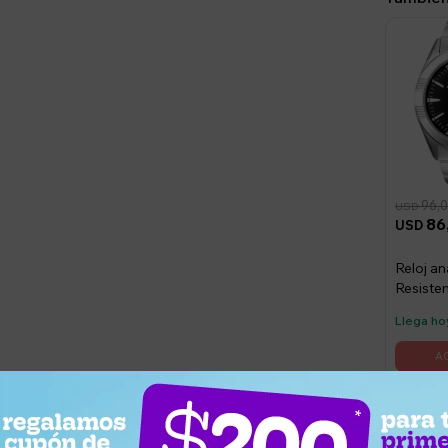
96,
USD
86
USD
Reloj a
Resisten
Llega ho