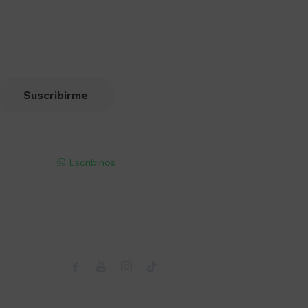
Suscribirme
pp - Solo
Escribinos

Seguinos


