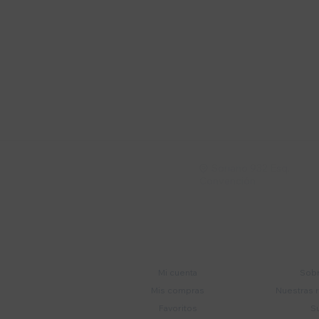
Suscríbete a nue
Recibí ofertas, novedade
Soriano 932 Esq.

Convención
Cuenta
E
Mi cuenta
Sobr
Mis compras
Nuestras 
Favoritos
S