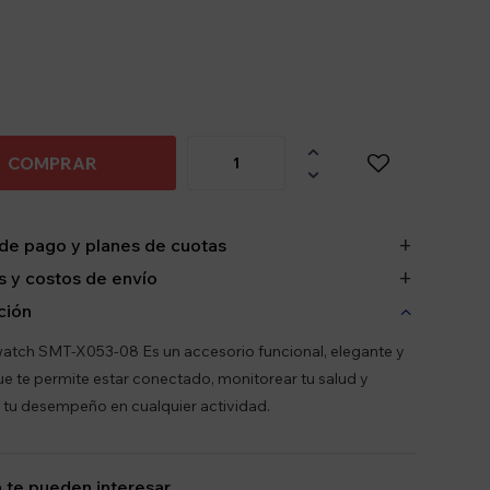
y

COMPRAR

de pago y planes de cuotas
 y costos de envío
ción
atch SMT-X053-08 Es un accesorio funcional, elegante y
que te permite estar conectado, monitorear tu salud y
 tu desempeño en cualquier actividad.
 te pueden interesar