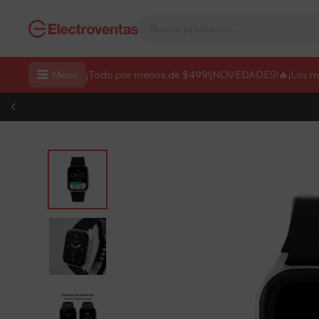

Menú
¡Todo por menos de $499!
¡NOVEDADES!
🔥¡Los 