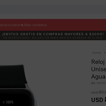
más buscados!🔥
¡Más vendidos!
¡ENVÍOS GRATIS EN COMPRAS MAYORES A $2000!
DEBUT
ACTIVÁ E
EN MONTEVIDEO, NO APLICA PARA ENVÍOS EXPRESS NI FLASH
Home
Reloj
Unise
Agua
SIRSM
89,
USD
USD