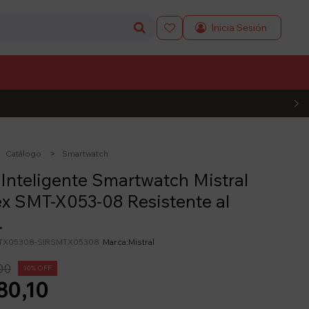

L CÓDIGO
Catálogo
Smartwatch
 Inteligente Smartwatch Mistral
x SMT-X053-08 Resistente al
.
TX05308-SIRSMTX05308
Mistral
00
10
80,10