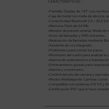
CARACTERÍSTICAS :
•Pantalla: Display de 1.81” con resoluc
•Caja de metal con malla de silicona, 
•Conectividad Bluetooth 2.0 + BLE 5.0 
•Memoria Flash de 64 Mb.
•Monitor de presión arterial, Medición
•Aviso de llamadas y SMS entrantes.
•Realización de llamadas mediante Blu
•Asistente de voz integrado.
•Podómetro para contar tus pasos.
•Monitoreo del sueño para analizar la 
•Alarma de sedentarismo e hidratación
•Entrenamiento guiado para respiració
•Alarma y cronómetro.
•Control remoto de cámara y reproduc
•Modos Multideporte: Caminar, correr, ci
•Compatible con sistemas iOS 9.0 y And
•Certificación IP67 que lo hace resisten