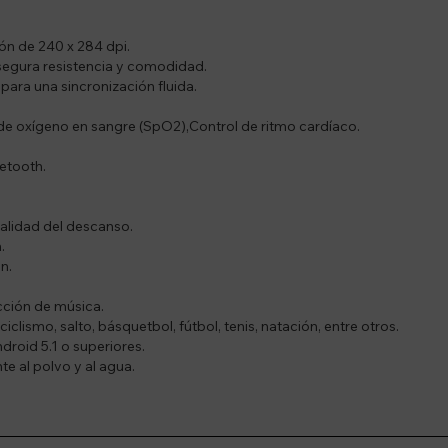
ión de 240 x 284 dpi.
asegura resistencia y comodidad.
para una sincronización fluida.
 de oxígeno en sangre (SpO2),Control de ritmo cardíaco.
etooth.
calidad del descanso.
.
n.
ción de música.
clismo, salto, básquetbol, fútbol, tenis, natación, entre otros.
roid 5.1 o superiores.
te al polvo y al agua.