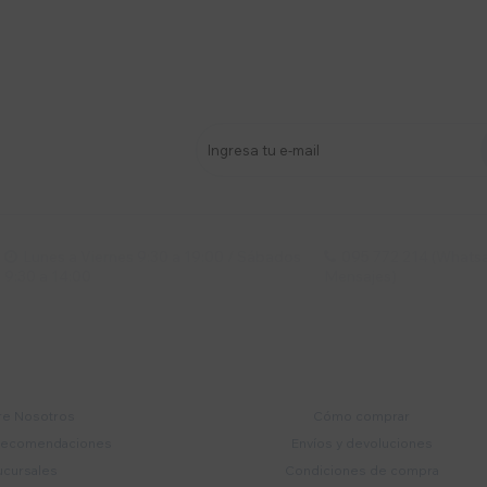
stro newsletter
s y más
Lunes a Viernes 9:30 a 19:00 / Sábados
095 772 214 (Whatsa


9:30 a 14:00
Mensajes)
mpresa
Compra
e Nosotros
Cómo comprar
recomendaciones
Envíos y devoluciones
ucursales
Condiciones de compra