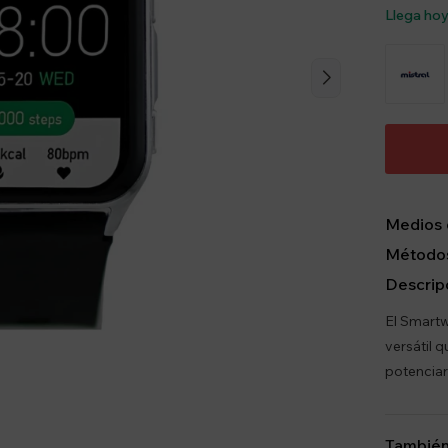
Llega ho
Medios 
Métodos
Descrip
El Smartw
versátil 
potenciar
También