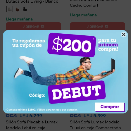
Butaca Sofa Living - Blanco
Cedric Confort
Llega mañana
Llega mañana

6.999
5.999
UYU
UYU
6.299
5.399
UYU
UYU
Sillón Sofá Plegable Lumax
Sillón Sofá Lumax Modelo
Modelo Lahti en caja
Tuuvi en caja Compactado -