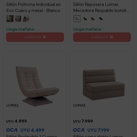
Sillón Poltrona Individual en
Sillón Reposera Lumax
Eco Cuero y metal - Blanco
Mecedora Respaldo bolsillo
Ajustable - Beige
Llega mañana
Llega mañana
4.999
7.999
UYU
UYU
4.499
7.199
UYU
UYU
Sillón Reclinable 1 Cuerpo
Sillón cama doble Lumax