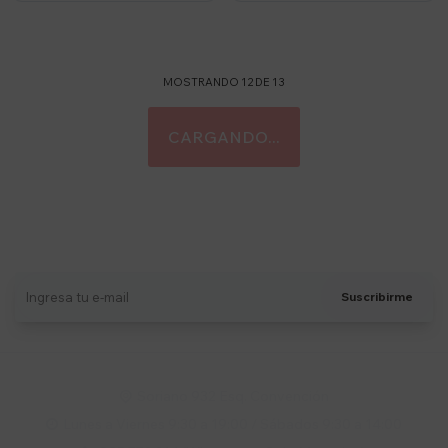
MOSTRANDO
12
DE
13
Suscríbete a nuestro newsletter
Recibí ofertas, novedades y más
Suscribirme
Soriano 932 Esq. Convención

Lunes a Viernes 9:30 a 19:00 / Sábados 9:30 a 14:00
