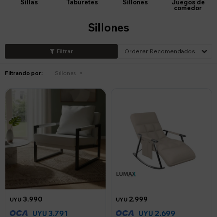
Sillas
Taburetes
Sillones
Juegos de
comedor
Sillones
Recomendados
Filtrando por:
Sillones
3.990
2.999
UYU
UYU
3.791
2.699
UYU
UYU