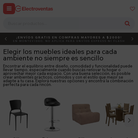


¡ENVÍOS GRATIS EN COMPRAS MAYORES A $2000!
DEBUT
ACTIVÁ EL CÓDIGO
EN MONTEVIDEO, NO APLICA PARA ENVÍOS EXPRESS NI FLASH
Elegir los muebles ideales para cada
ambiente no siempre es sencillo
Encontrar el equilibrio entre diseño, comodidad y funcionalidad puede
llevar tiempo, especialmente cuando buscás renovar tu hogar o
aprovechar mejor cada espacio. Con una buena selección, es posible
crear ambientes prácticos, cómodos y con el estilo que mejor se
adapte a tu casa. Explorá nuestras opciones y encontrá la combinación
perfecta para cada rincón.