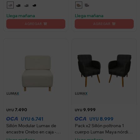
Compactado - Beige
Beige
Llega mañana
Llega mañana
7.490
9.999
UYU
UYU
6.741
8.999
UYU
UYU
Sillón Modular Lumax de
Pack x2 Sillón poltrona 1
encastre Orebo en caja -
cuerpo Lumax Maya nórdico
Beige
de tela - Negro
Llega mañana
Llega mañana