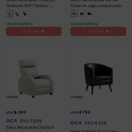
Giratorio 360º Nobby -
Oster en caja compactado -
Beige
Beige
Llega mañana
Llega mañana
8.399
4.799
UYU
UYU
7.559
UYU
4.319
UYU
Sillón Reclinable Charlton
Sillón Sofá En Eco Cuero