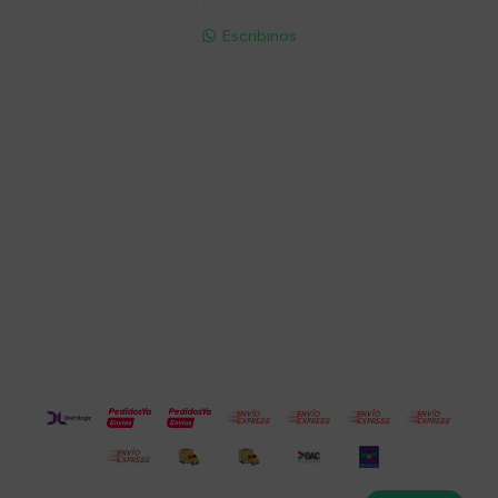
095 772 214 (Whatsapp - Solo Mensajes)

Escribinos

Cuenta
Empresa
Compra
Seguinos