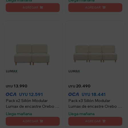
13.990
20.490
UYU
UYU
12.591
18.441
UYU
UYU
Pack x2 Sillón Modular
Pack x3 Sillón Modular
Lumax de encastre Orebo en
Lumax de encastre Orebo en
caja - Beige
caja - Beige
Llega mañana
Llega mañana