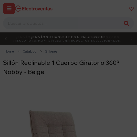


¡ENVÍOS FLASH! LLEGA EN 2 HORAS
DEBUT
ACTIVÁ EL CÓDIGO
SOLO PARA MONTEVIDEO EN PRODUCTOS SELECCIONADOS
Home
Catálogo
Sillones
Sillón Reclinable 1 Cuerpo Giratorio 360º
Nobby - Beige