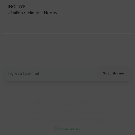
INCLUYE:
• 1 sillón reclinable Nobby.
Suscríbete a nuestro newsletter
Recibí ofertas, novedades y más
Suscribirme
Soriano 932 Esq. Convención

Lunes a Viernes 9:30 a 19:00 / Sábados 9:30 a 14:00

095 772 214 (Whatsapp - Solo Mensajes)

Escribinos
