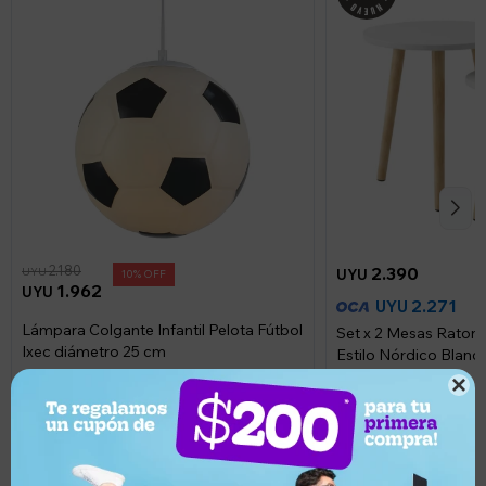
2.180
2.390
UYU
UYU
10
1.962
UYU
2.271
UYU
Lámpara Colgante Infantil Pelota Fútbol
Set x 2 Mesas Raton
Ixec diámetro 25 cm
Estilo Nórdico Blanc
Llega mañana
Llega mañana
