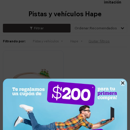
imitación
Pistas y vehículos Hape
Recomendados
Quitar filtros
Filtrando por:
Pistas y vehículos
Hape

2.690
UYU
10
2.421
UYU
Juego de Tren de Madera