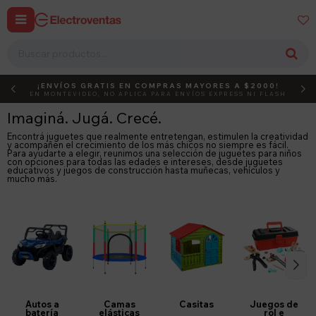


¡ENVÍOS GRATIS EN COMPRAS MAYORES A $2000!
DEBUT
ACTIVÁ EL CÓDIGO
EN MONTEVIDEO, NO APLICA PARA ENVÍOS EXPRESS NI FLASH
Imaginá. Jugá. Crecé.
Encontrá juguetes que realmente entretengan, estimulen la creatividad
y acompañen el crecimiento de los más chicos no siempre es fácil.
Para ayudarte a elegir, reunimos una selección de juguetes para niños
con opciones para todas las edades e intereses, desde juguetes
educativos y juegos de construcción hasta muñecas, vehículos y
mucho más.
Autos a
Camas
Casitas
Juegos de
batería
elásticas
rol e