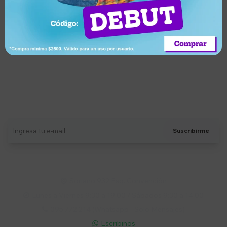
Hape diseño de Catarina y
Amigos
Llega en 2 horas
Suscríbete a nuestro newsletter
Recibí ofertas, novedades y más
Suscribirme
Soriano 932 Esq. Convención

Lunes a Viernes 9:30 a 19:00 / Sábados 9:30 a 14:00

095 772 214 (Whatsapp - Solo Mensajes)

Escribinos
