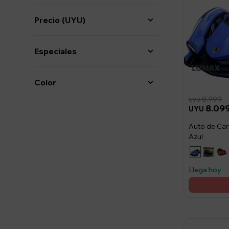
Precio
(UYU)
Especiales
Color
8.999
UYU
8.09
UYU
Auto de Carr
Azul
Llega hoy