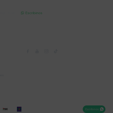
pp - Solo
Escribinos

Seguinos



nes
Escribinos