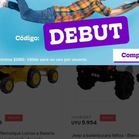
6.267
UYU
10
5
0
5.954
UYU
 Remolque Lumax a Batería
Jeep a batería para Niños - Blan