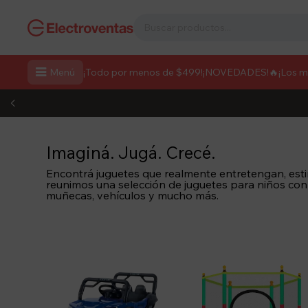

Menú
¡Todo por menos de $499!
¡NOVEDADES!
🔥¡Los 
Imaginá. Jugá. Crecé.
Encontrá juguetes que realmente entretengan, estim
reunimos una selección de juguetes para niños con
muñecas, vehículos y mucho más.