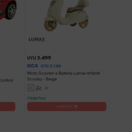
3.499
UYU
3.149
UYU
Moto Scooter a Batería Lumax Infantil
Scooby - Beige
control
Llega hoy