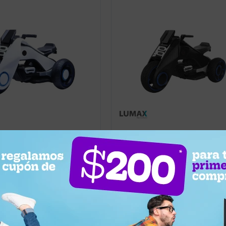
5.299
UYU
10
10
9
4.769
UYU
a batería infantil Lumax
Moto futuro a batería infantil Lu
luces y musica - Blanco
musica y luces - Negro
Llega hoy