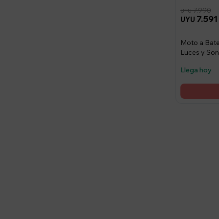
7.990
UYU
7.591
UYU
Moto a Bate
Luces y Son
Llega hoy
Suscríbete a nue
Recibí ofertas, novedade