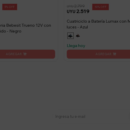
2.799
UYU
5
10
2.519
UYU
Cuatriciclo a Batería Lumax con 
ria Bebesit Trueno 12V con
luces - Azul
ido - Negro
Llega hoy
stro newsletter
s y más