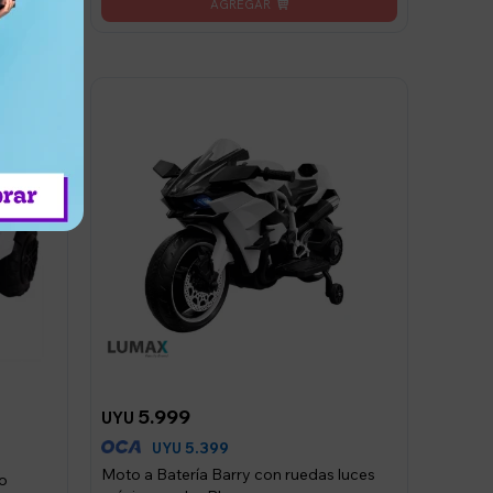
5.999
UYU
5.399
UYU
Moto a Batería Barry con ruedas luces
co