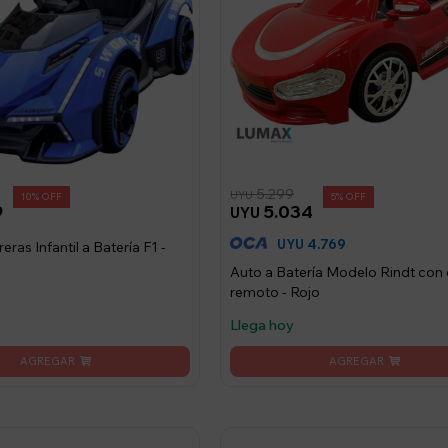
5.299
UYU
10
5
9
5.034
UYU
4.769
UYU
eras Infantil a Batería F1 -
Auto a Batería Modelo Rindt con 
remoto - Rojo
Llega hoy