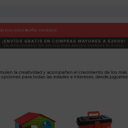
más buscados!🔥
¡Más vendidos!
¡ENVÍOS GRATIS EN COMPRAS MAYORES A $2000!
DEBUT
ACTIVÁ E
EN MONTEVIDEO, NO APLICA PARA ENVÍOS EXPRESS NI FLASH
ulen la creatividad y acompañen el crecimiento de los más ch
 opciones para todas las edades e intereses, desde juguetes