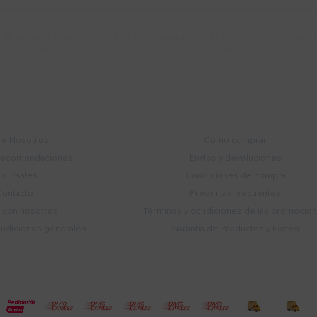
Lunes a Viernes 9:30 a 19:00 / Sábados
095 772 214 (Whatsa


9:30 a 14:00
Mensajes)
mpresa
Compra
e Nosotros
Cómo comprar
recomendaciones
Envíos y devoluciones
ucursales
Condiciones de compra
Contacto
Preguntas frecuentes
a con nosotros
Términos y condiciones de las promocio
ondiciones generales
Garantía de Productos y Partes