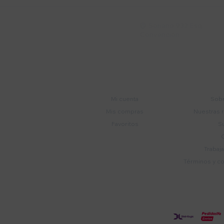
Soriano 932 Esq.

Convención
Cuenta
E
Mi cuenta
Sobr
Mis compras
Nuestras 
Favoritos
S
Trabaj
Términos y c