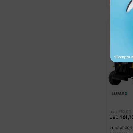
179,00
USD
161,1
USD
Tractor con