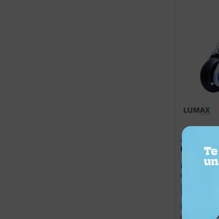
6.299
UYU
5.66
UYU
Moto futuro 
Grande con 
Llega hoy