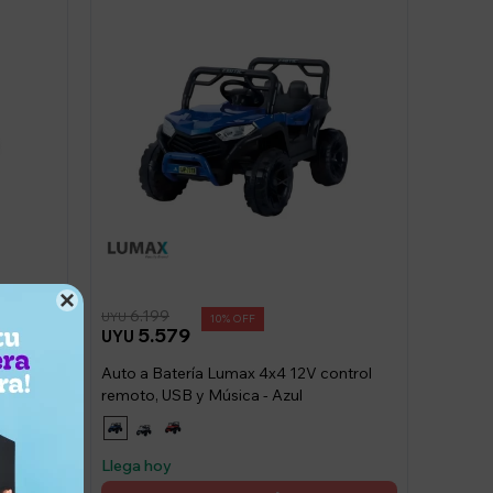

6.199
UYU
10
5.579
UYU
Auto a Batería Lumax 4x4 12V control
max con
remoto, USB y Música - Azul
Llega hoy