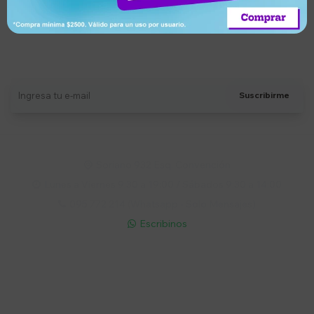
Suscríbete a nuestro newsletter
Recibí ofertas, novedades y más
Suscribirme
Soriano 932 Esq. Convención

Lunes a Viernes 9:30 a 19:00 / Sábados 9:30 a 14:00

095 772 214 (Whatsapp - Solo Mensajes)

Escribinos

Cuenta
Empresa