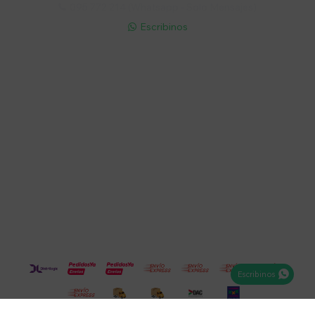
095 772 214 (Whatsapp - Solo Mensajes)

Escribinos

Cuenta
Empresa
Compra
Seguinos
Escribinos