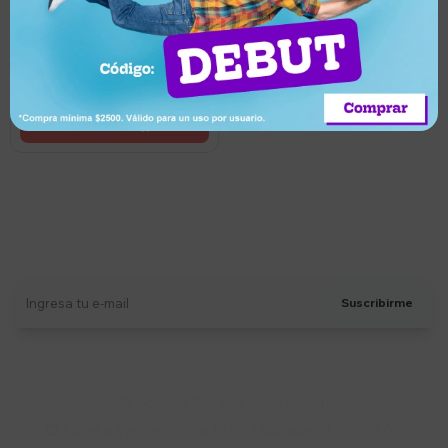
2.040
UYU
Soporte móvil para 2
monitores 17" a 27" Brateck
Llega mañana
Suscríbete a nuestro newsletter
Recibí ofertas, novedades y más
Suscribirme
Soriano 932 Esq. Convención

Lunes a Viernes 9:30 a 19:00 / Sábados 9:30 a 14:00
