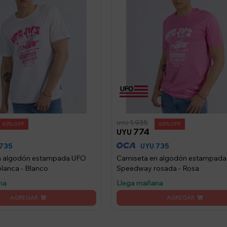
1.935
UYU
60
60
774
UYU
735
735
UYU
n algodón estampada UFO
Camiseta en algodón estampad
lanca - Blanco
Speedway rosada - Rosa
na
Llega mañana