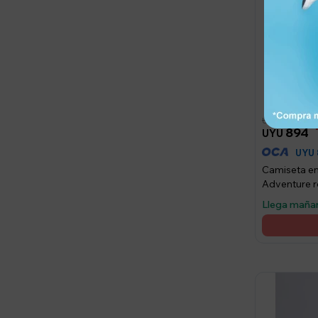
2.235
UYU
894
UYU
UYU
Camiseta e
Adventure r
Llega maña