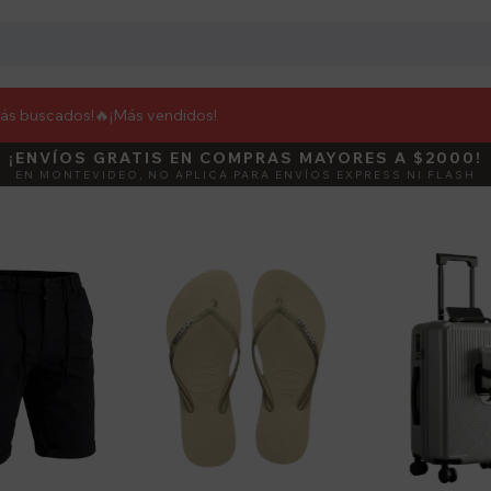
más buscados!🔥
¡Más vendidos!
¡ENVÍOS GRATIS EN COMPRAS MAYORES A $2000!
DEBUT
ACTIVÁ E
EN MONTEVIDEO, NO APLICA PARA ENVÍOS EXPRESS NI FLASH