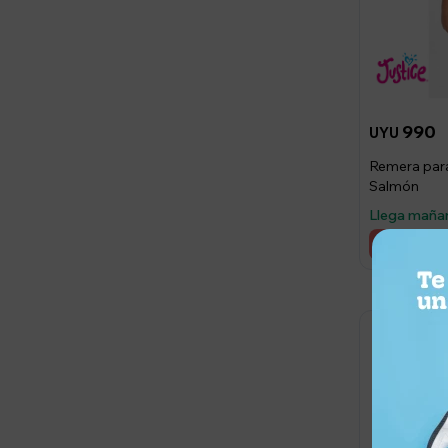
990
UYU
Remera para
Salmón
Llega maña