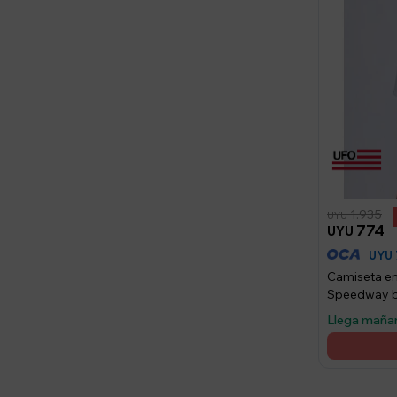
1.935
UYU
774
UYU
UYU
Camiseta e
Speedway b
Llega maña