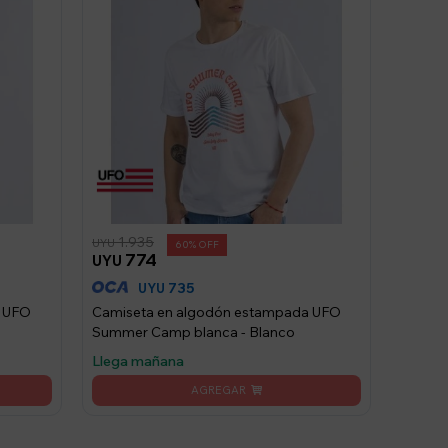
1.935
UYU
60
774
UYU
735
UYU
a UFO
Camiseta en algodón estampada UFO
Summer Camp blanca - Blanco
Llega mañana