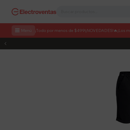

Menú
¡Todo por menos de $499!
¡NOVEDADES!
🔥¡Los 