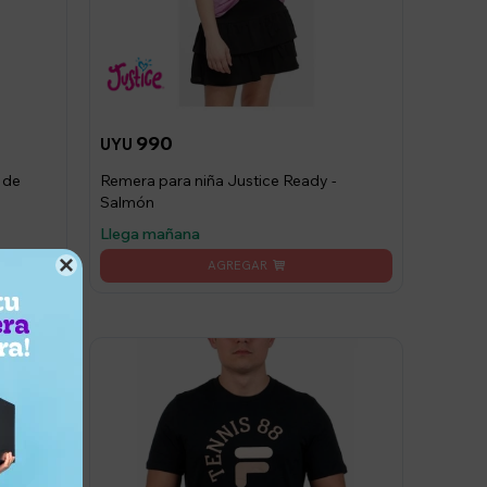
990
UYU
 de
Remera para niña Justice Ready -
Salmón
Llega mañana
