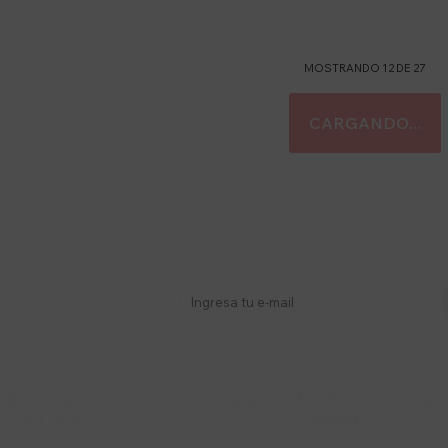
MOSTRANDO
12
DE
27
stro newsletter
s y más
Lunes a Viernes 9:30 a 19:00 / Sábados
095 772 214 (Whatsa


9:30 a 14:00
Mensajes)