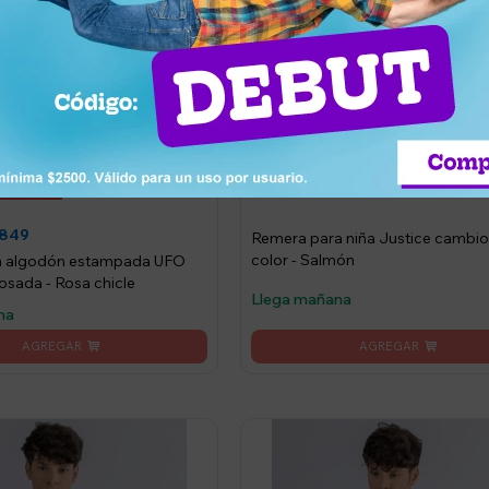
990
UYU
60
849
Remera para niña Justice cambio
color - Salmón
n algodón estampada UFO
osada - Rosa chicle
Llega mañana
na