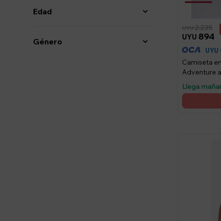
Edad
2.235
UYU
894
UYU
Género
UYU
Camiseta e
Adventure am
Llega maña