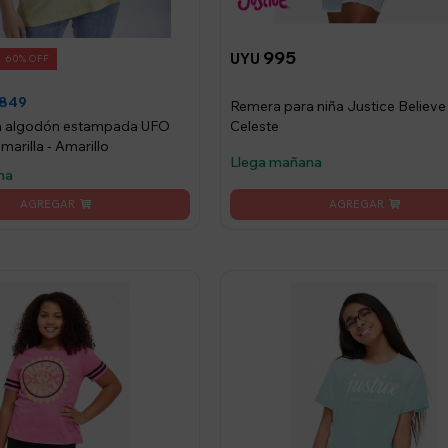
995
UYU
60
849
Remera para niña Justice Believe 
Celeste
n algodón estampada UFO
arilla - Amarillo
Llega mañana
na