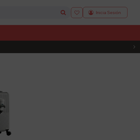

L CÓDIGO