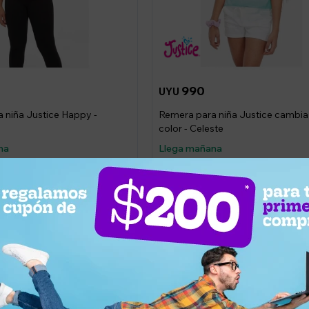
990
UYU
 niña Justice Happy -
Remera para niña Justice cambia
color - Celeste
na
Llega mañana