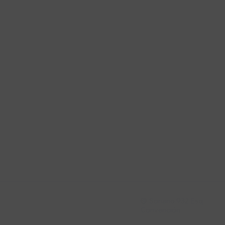
Suscríbete a nue
Recibí ofertas, novedade
Soriano 932 Esq.

Convención