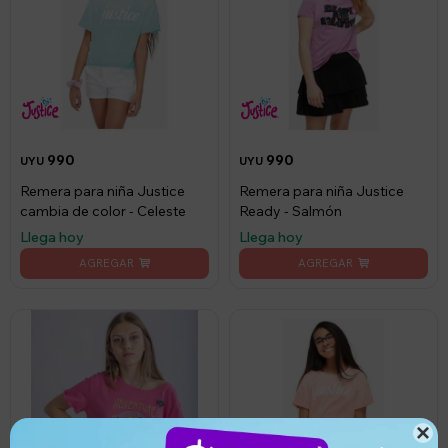
990
990
UYU
UYU
Remera para niña Justice
Remera para niña Justice
cambia de color - Celeste
Ready - Salmón
Llega hoy
Llega hoy
