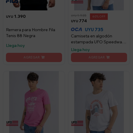
1.935
1.390
UYU
UYU
60
774
UYU
735
UYU
Remera para Hombre Fila
Tenis 88 Negra
Camiseta en algodón
estampada UFO Speedway
Llega hoy
blanca - Blanco
Llega hoy