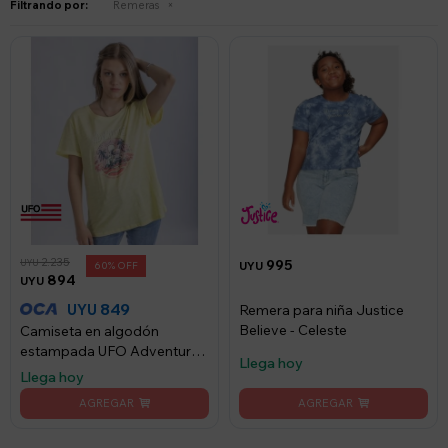
Filtrando por:
Remeras
2.235
995
UYU
60
UYU
894
UYU
849
UYU
Remera para niña Justice
Believe - Celeste
Camiseta en algodón
estampada UFO Adventure
Llega hoy
amarilla - Amarillo
Llega hoy