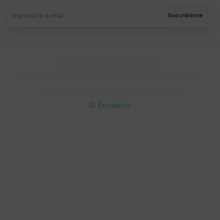
Suscribirme
Soriano 932 Esq. Convención

Lunes a Viernes 9:30 a 19:00 / Sábados 9:30 a 14:00

095 772 214 (Whatsapp - Solo Mensajes)

Escribinos

Cuenta
Empresa
Compra
Seguinos