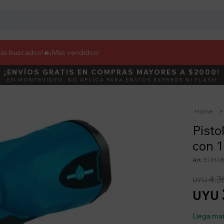
más buscados!🔥
¡Más vendidos!
¡ENVÍOS GRATIS EN COMPRAS MAYORES A $2000!
DEBUT
ACTIVÁ E
EN MONTEVIDEO, NO APLICA PARA ENVÍOS EXPRESS NI FLASH
Home
Pisto
con 1
EUHAB
4.3
UYU
UYU
Llega ma