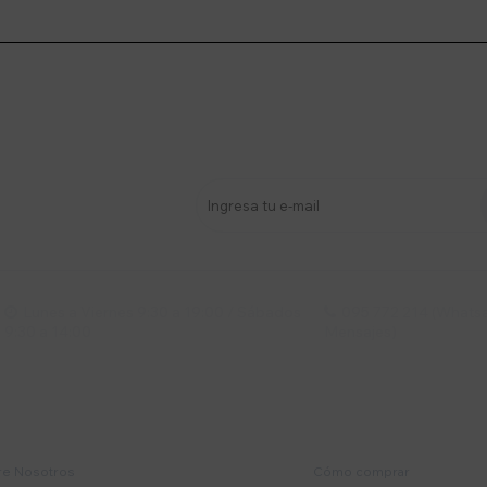
stro newsletter
s y más
Lunes a Viernes 9:30 a 19:00 / Sábados
095 772 214 (Whatsa


9:30 a 14:00
Mensajes)
mpresa
Compra
e Nosotros
Cómo comprar