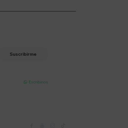
Suscribirme
pp - Solo
Escribinos

Seguinos


