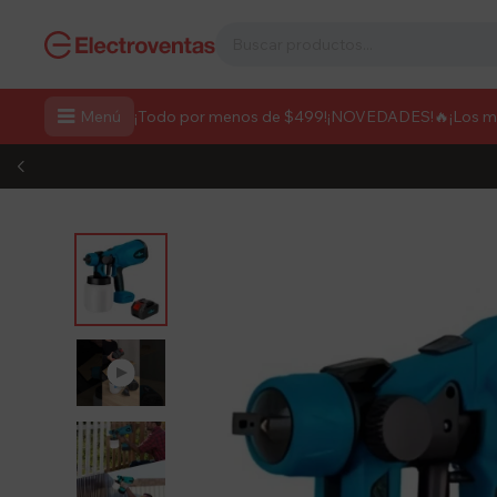

Menú
¡Todo por menos de $499!
¡NOVEDADES!
🔥¡Los 