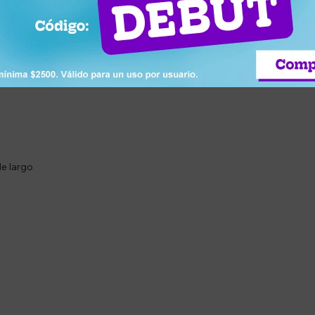
ar en horizontal o vertical.
 manejo cómodo.
de largo