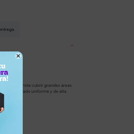
entrega

e 800 ml permite cubrir grandes áreas
uran un acabado uniforme y de alta