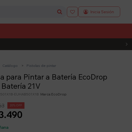

L CÓDIGO
Catálogo
Pistolas de pintar
la para Pintar a Batería EcoDrop
 Batería 21V
501X1B-EUHAB501X1B
EcoDrop
63
20
3.490
ñana