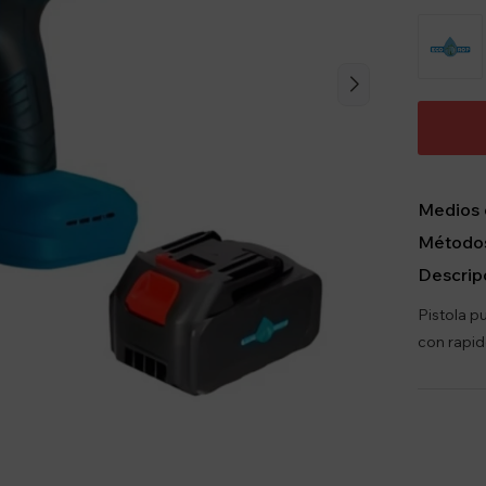
Medios 
Métodos
Descrip
Pistola p
con rapid